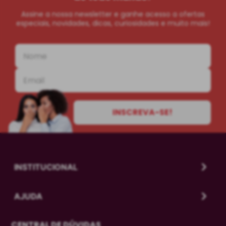
Assine a nossa newsletter e ganhe acesso a ofertas
especiais, novidades, dicas, curiosidades e muito mais!
INSCREVA-SE!
INSTITUCIONAL
AJUDA
CENTRAL DE DÚVIDAS