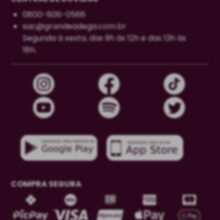
0800-606-0566
sac@grandeadega.com.br
Segunda à sexta, das 9h às 12h e das 13h às
18h.
COMPRA SEGURA