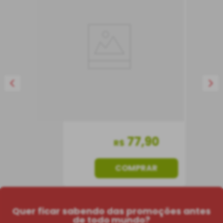
Vernay Édition Limitée
Brut
Espumante
França
Seco
750 ml
77
,
90
R$
COMPRAR
Quer ficar sabendo das promoções antes
de todo mundo?