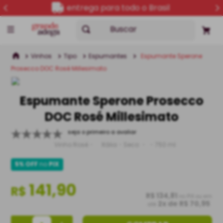
entrega para todo o Brasil
Buscar
Vinhos
Tipo
Espumantes
Espumante Sperone
Prosecco DOC Rosé Millesimato
Espumante Sperone Prosecco
DOC Rosé Millesimato
seja o primeiro a avaliar
Vinho Rosé
Itália
Seco
750 ml
5% OFF
no
PIX
141,90
R$
R$ 134,81
no PIX ou em
2
x de
R$ 70,95
até