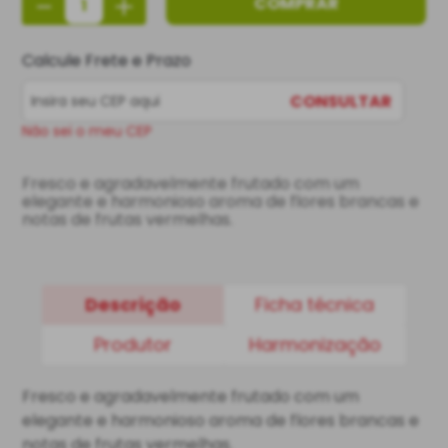
－
＋
COMPRAR
Calcule Frete e Prazo
CONSULTAR
Não sei o meu CEP
Fresco e agradavelmente frutado com um 
elegante e harmonioso aroma de flores brancas e 
notas de frutas vermelhas.
Descrição
Ficha técnica
Produtor
Harmonização
Fresco e agradavelmente frutado com um
elegante e harmonioso aroma de flores brancas e
notas de frutas vermelhas.