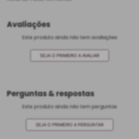
Avaliações
Este produto ainda não tem avaliações
SEJA O PRIMEIRO A AVALIAR
Perguntas & respostas
Este produto ainda não tem perguntas
SEJA O PRIMEIRO A PERGUNTAR