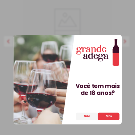
750 ml
BEST-SELLER
Kit 3 Vinhos Petit Vega e
Você tem mais
Saca-Rolhas Grátis + E-
de 18 anos?
book
Kit
Espanha
R$
536
,
70
25%
OFF
Não
Sim
399
,
90
R$