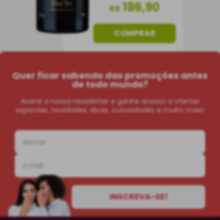
186
,
90
R$
COMPRAR
Quer ficar sabendo das promoções antes
de todo mundo?
Assine a nossa newsletter e ganhe acesso a ofertas
especiais, novidades, dicas, curiosidades e muito mais!
INSCREVA-SE!