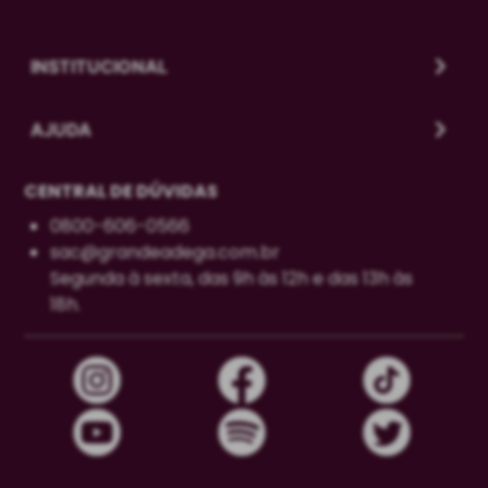
INSTITUCIONAL
AJUDA
CENTRAL DE DÚVIDAS
0800-606-0566
sac@grandeadega.com.br
Segunda à sexta, das 9h às 12h e das 13h às
18h.