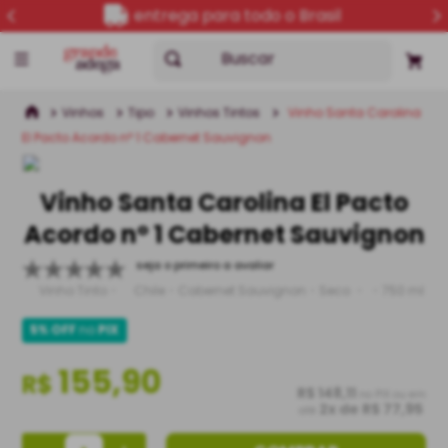
entrega para todo o Brasil
Buscar
Vinhos
Tipo
Vinhos Tintos
Vinho Santa Carolina
El Pacto Acordo nº 1 Cabernet Sauvignon
Vinho Santa Carolina El Pacto
Acordo nº 1 Cabernet Sauvignon
seja o primeiro a avaliar
Vinho Tinto
Chile
Cabernet Sauvignon
Seco
750 ml
5% OFF
no
PIX
155,90
R$
R$ 148,11
no PIX ou em
2
x de
R$ 77,95
até