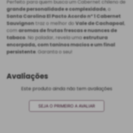
Perfeito para quem busca um Cabernet chileno de
grande personalidade e complexidade
, o
Santa Carolina El Pacto Acordo nº 1 Cabernet
Sauvignon
traz o melhor do
Vale de Cachapoal
,
com
aromas de frutas frescas e nuances de
tabaco
. No paladar, revela uma
estrutura
encorpada, com taninos macios e um final
persistente
. Garanta o seu!
Avaliações
Este produto ainda não tem avaliações
SEJA O PRIMEIRO A AVALIAR