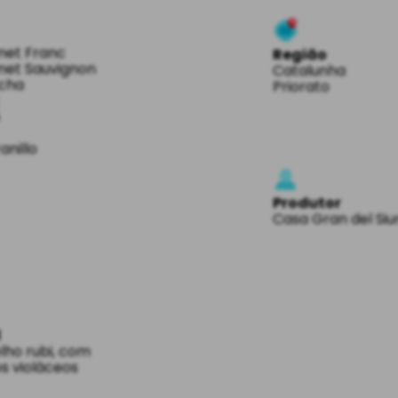
net Franc
Região
net Sauvignon
Catalunha
cha
Priorato
ó
nillo
Produtor
Casa Gran del Si
l
ho rubi, com
os violáceos