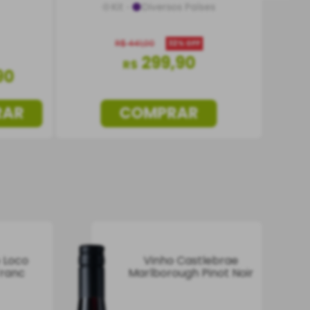
Kit
Diversos Países
R$
441
,
00
32%
OFF
299
,
90
R$
90
RAR
COMPRAR
 Loco
Vinho Castlebrae
Franc
Marlborough Pinot Noir