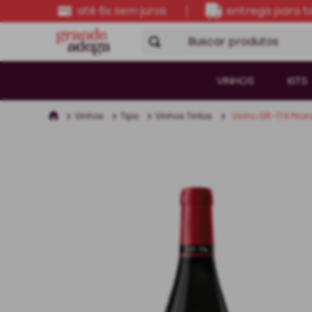
até 6x sem juros
entrega para to
Buscar produtos
VINHOS
KITS
Vinhos
Tipo
Vinhos Tintos
Vinho GR-174 Prior