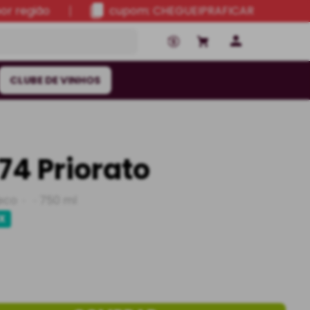
por região
cupom: CHEGUEIPRAFICAR
CLUBE DE VINHOS
74 Priorato
eco
750 ml
IX