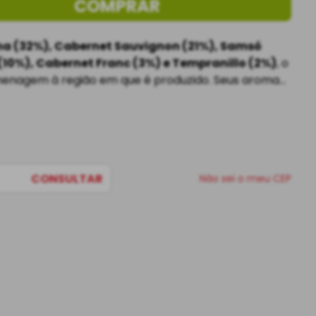
COMPRAR
a (32%), Cabernet Sauvignon (21%), Samsó 
 (10%), Cabernet Franc (3%) e Tempranillo (2%)
, o 
enagem à região em que é produzido. Seus aromas 
omo cassis, amora e groselha, e, no paladar, 
 intenso
, com 
taninos presentes e elegantes
. 
CONSULTAR
Não sei o meu CEP