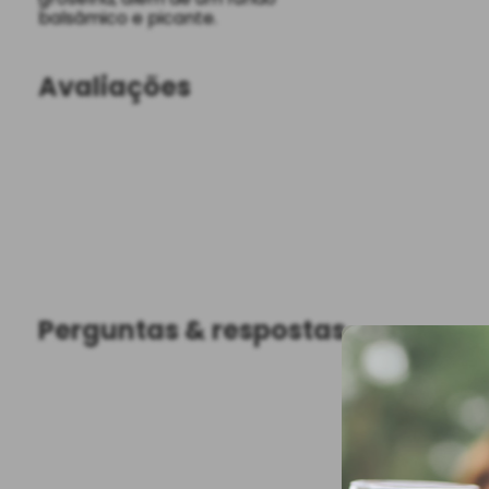
balsâmico e picante.
Avaliações
Perguntas & respostas