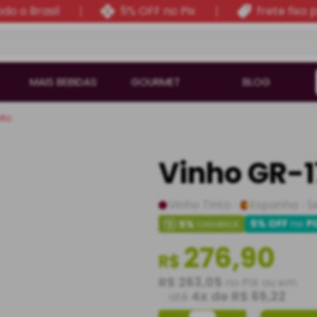
do o Brasil
5% OFF no Pix
frete fixo 
MAIS BEBIDAS
GOURMET
BLOG
ato
Vinho GR-1
Vinho Tinto
Espanha
S
5% OFF
no
P
5
%
CASHBACK
276,90
R$
R$ 263,05
no PIX ou em
4
x de
R$ 69,22
até