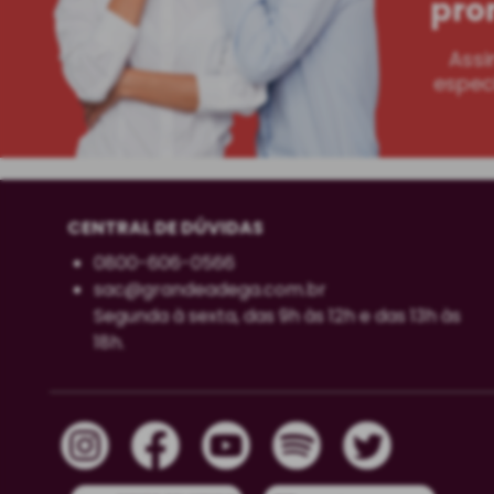
pro
Assi
especi
CENTRAL DE DÚVIDAS
0800-606-0566
sac@grandeadega.com.br
Segunda à sexta, das 9h às 12h e das 13h às
18h.