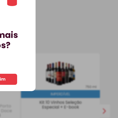
mais
os?
urton’s
im
GRESSIVO
BEST-SELLER
750 ml
BEST-SELLER
Kit 10 Vinhos Seleção
 Porto
Especial + E-book
Doce
l