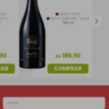
into
Vinho Tinto
Seco
Nova Zelândia
Seco
l
750 ml
90
186
,
90
R$
RAR
COMPRAR