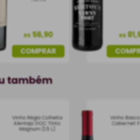
56
,
90
81
,
R$
R$
COMPRAR
COMP
ou também
Vinho Régia Colheita
Vinho Basco
Alentejo DOC Tinto
Cabernet 
Magnum (1,5 L)