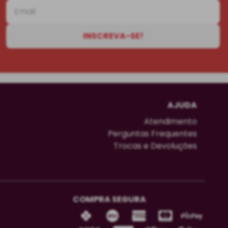
INSCREVA-SE!
AJUDA
Atendimento
Perguntas Frequentes
Trocas e Devoluções
COMPRA SEGURA