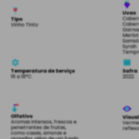
Uvas
Caber
Tipo
Caber
Vinho Tinto
Garna
Merlot
Sams
Syrah
Tempra
Temperatura de Serviço
Safra
16 a 18°C
2022
Olfativo
Visua
Aromas intensos, frescos e
Vermel
penetrantes de frutas,
reflex
como cassis, amoras e
groselha, além de um fundo