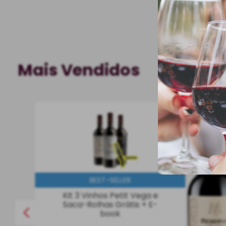
Mais Vendidos
750 ml
BEST-SELLER
Kit 3 Vinhos Petit Vega e
Saca-Rolhas Grátis + E-
book