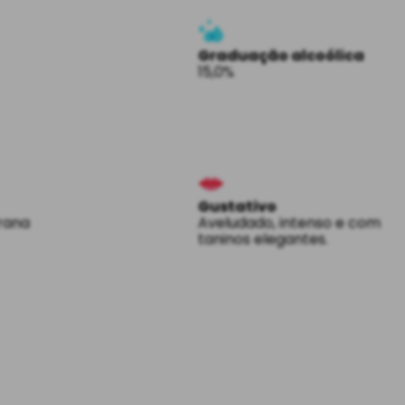
Graduação alcoólica
15,0%
Gustativo
urana
Aveludado, intenso e com
taninos elegantes.