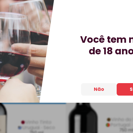
Você tem 
de 18 an
Vinho Montes
Vinho Porto B
Toscanini Reserva
Tawny
Familiar Tannat
Não
S
DESCONTO PRO
BEST-SELLER
IMPERDÍVEL
Vinho do
Vinho Tinto
Portugal
Uruguai
Seco
750 m
750 ml