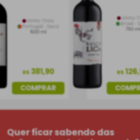
Vinho T
Vinho Tinto
Brasil
Portugal
Seco
750 m
1500 ml
381
,
90
126
,
R$
R$
COMPRAR
COMP
Quer ficar sabendo das