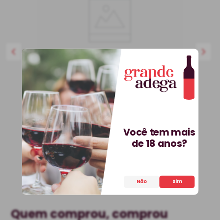
750 ml
BEST-SELLER
Kit 3 Vinhos Petit Vega e
Saca-Rolhas Grátis + E-
Você tem mais
book
de 18 anos?
Kit
Espanha
R$
536
,
70
25%
OFF
399
,
90
R$
Não
Sim
COMPRAR
Quem comprou, comprou