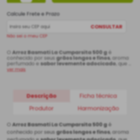
Calcule Frete e Prazo
CONSULTAR
Não sei o meu CEP
O 
Arroz Basmati La Cumparsita 500 g
 é 
conhecido por seus 
grãos longos e finos
, aroma 
perfumado e 
sabor levemente adocicado
, que 
se intensifica durante o cozimento. Após pronto, 
ver mais
apresenta 
grãos soltos, macios e ainda mais 
alongados
, sendo ideal para 
ensopados
 e 
pratos indianos
, como curry. De 
baixo índice 
glicêmico
, é uma opção mais 
leve e saudável 
Descrição
Ficha técnica
para o dia a dia
. Experimente já!
Produtor
Harmonização
O
Arroz Basmati La Cumparsita 500 g
é
conhecido por seus
grãos longos e finos
, aroma
perfumado e
sabor levemente adocicado
, que