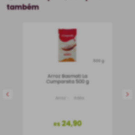
também
500 g
Arroz Basmati La
Cumparsita 500 g
Arroz
Itália
24
,
90
R$