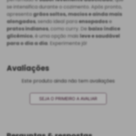
se intensifica durante o cozimento. Após pronto,
apresenta
grãos soltos, macios e ainda mais
alongados
, sendo ideal para
ensopados
e
pratos indianos
, como curry. De
baixo índice
glicêmico
, é uma opção mais
leve e saudável
para o dia a dia
. Experimente já!
Avaliações
Este produto ainda não tem avaliações
SEJA O PRIMEIRO A AVALIAR
Perguntas & respostas