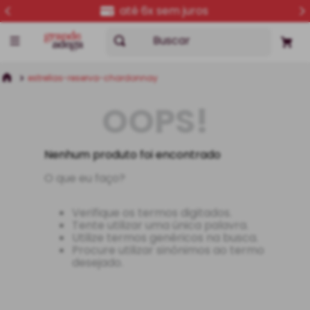
até 6x sem juros
Buscar
estrellas-reserva-chardonnay
OOPS!
Nenhum produto foi encontrado
O que eu faço?
Verifique os termos digitados.
Tente utilizar uma única palavra.
Utilize termos genéricos na busca.
Procure utilizar sinônimos ao termo
desejado.