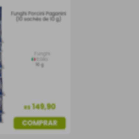
Funghi Porcini Paganini
(10 sachês de 10 g)
Funghi
Itália
10 g
149
,
90
R$
COMPRAR