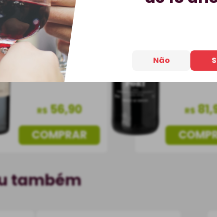
BEST-SELLER
CUSTO-BENEFÍCIO
Vinho do
Vinho Tinto
Portugal
Uruguai
Seco
750 m
750 ml
Não
S
56
,
90
81
,
R$
R$
COMPRAR
COMP
ou também