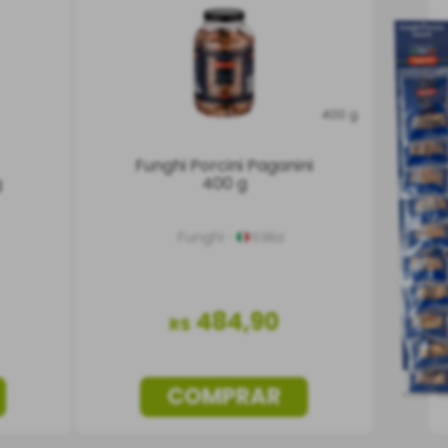
400 g
Funghi Porcini Paganini
g
400 g
Funghi
Itália
484
,
90
R$
COMPRAR