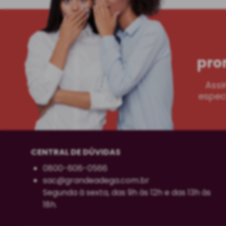
pro
Assi
especi
CENTRAL DE DÚVIDAS
0800-606-0566
sac@grandeadega.com.br
Segunda à sexta, das 9h às 12h e das 13h às
18h.