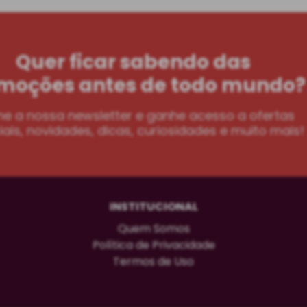
Quer ficar sabendo das
moções antes de todo mundo?
ne a nossa newsletter e ganhe acesso a ofertas
ais, novidades, dicas, curiosidades e muito mais!
INSTITUCIONAL
Quem Somos
Política de Privacidade
Termos de Uso