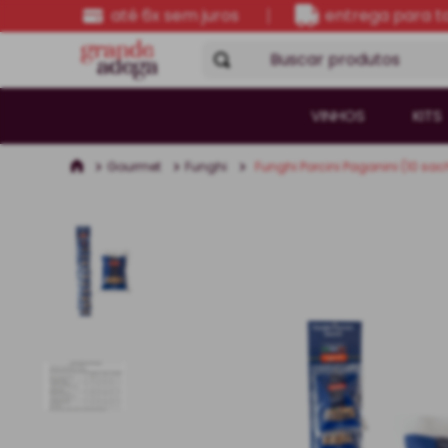
até 6x sem juros
entrega para to
Buscar produtos
VINHOS
KITS
Gourmet
Funghi
Funghi Porcini Paganini (10 sac