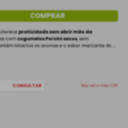
COMPRAR
oferece 
praticidade sem abrir mão da 
nas com 
cogumelos Porcini secos
, sem 
mantém intactos os aromas e o sabor marcante do 
s facilitam o uso no dia a dia
 e garantem a 
risotos, massas, caldos e receitas autorais
. 
CONSULTAR
Não sei o meu CEP