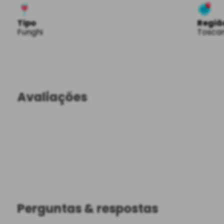
Tipo
Regiã
Funghi
Tosca
Avaliações
Perguntas & respostas