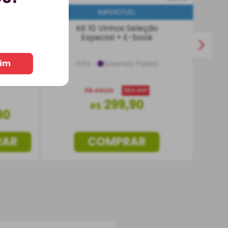
IMPERDÍVEL
Kit 10 Vinhos Seleção
 Porto
Especial + E-book
Doce
l
im
Kit
Diversos Países
R$
441
,
00
32%
OFF
299
,
90
R$
90
RAR
COMPRAR