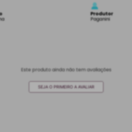
o
Produtor
na
Paganini
Este produto ainda não tem avaliações
SEJA O PRIMEIRO A AVALIAR