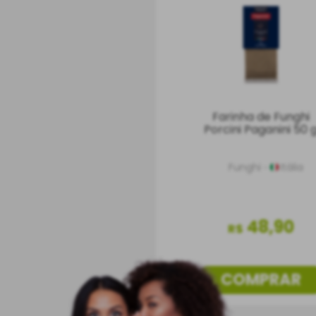
Farinha de Funghi
Porcini Paganini 50 
Funghi
Itália
48
,
90
R$
COMPRAR