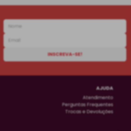
INSCREVA-SE!
AJUDA
Atendimento
Perguntas Frequentes
Trocas e Devoluções