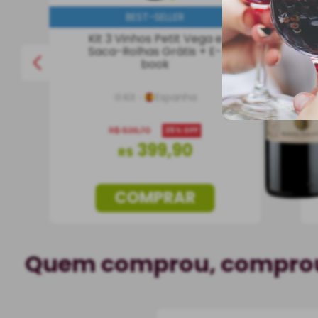
BEST-SELLER
Kit 3 Vinhos Petit Vega e
Saca-Rolhas Grátis + E-
book
Kit
Espanha
R$
536
,
70
25%
OFF
399
,
90
R$
COMPRAR
Quem comprou, compr