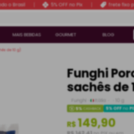
do o Brasil
5% OFF no Pix
frete fixo 
MAIS BEBIDAS
GOURMET
BLOG
hês de 10 g)
Funghi Porc
sachês de 
Funghi
Itália
10 g
5% OFF
no
P
5
%
CASHBACK
149,90
R$
R$ 142,41
no PIX ou em