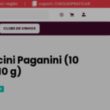
por região
cupom: CHEGUEIPRAFICAR
CLUBE DE VINHOS
ini Paganini (10
10 g)
IX