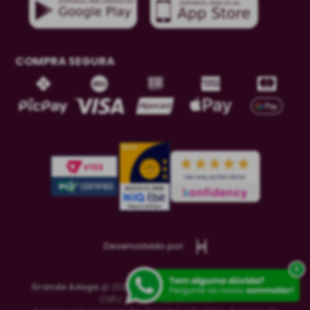
COMPRA SEGURA
Desenvolvido por:
x
Grande Adega
@ 2021-2023 Todos os direitos reservados
CNPJ: 26.253.785/0001-06