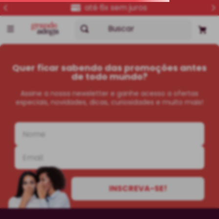
até 6x sem juros
Buscar
Quer ficar sabendo das promoções antes
de todo mundo?
Assine a nossa newsletter e ganhe acesso a ofertas
especiais, novidades, dicas, curiosidades e muito mais!
INSCREVA-SE!