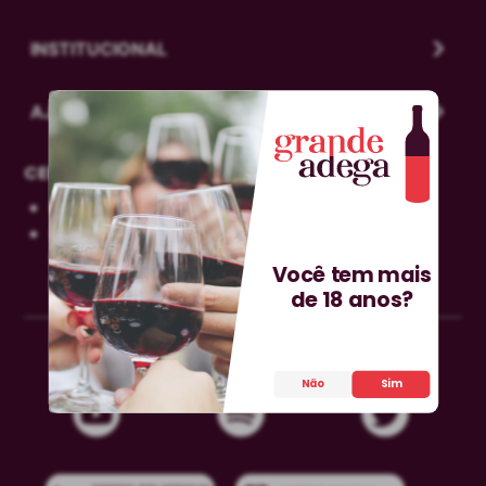
INSTITUCIONAL
AJUDA
CENTRAL DE DÚVIDAS
0800-606-0566
sac@grandeadega.com.br
Segunda à sexta, das 9h às 12h e das 13h às
Você tem mais
18h.
de 18 anos?
Não
Sim