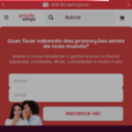
até 6x sem juros
Buscar
alambrado-cabernet-sauvignon
OOPS!
Nenhum produto foi encontrado
O que eu faço?
Verifique os termos digitados.
Tente utilizar uma única palavra.
Utilize termos genéricos na busca.
Procure utilizar sinônimos ao termo
desejado.