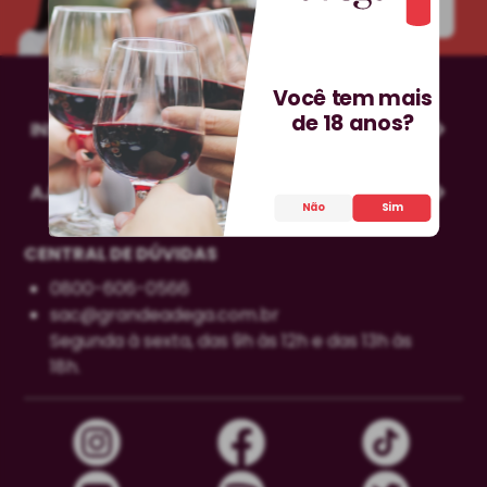
INSCREVA-SE!
Você tem mais
de 18 anos?
INSTITUCIONAL
AJUDA
Não
Sim
CENTRAL DE DÚVIDAS
0800-606-0566
sac@grandeadega.com.br
Segunda à sexta, das 9h às 12h e das 13h às
18h.