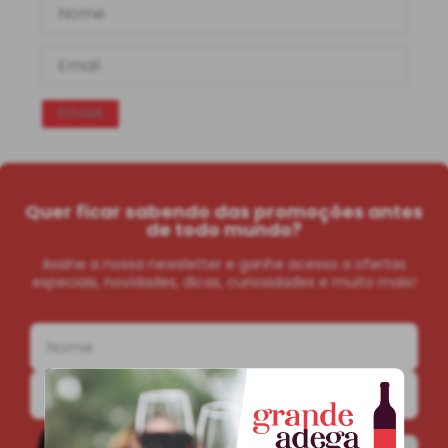
ENVIAR
Quer ficar sabendo das promoções antes
de todo mundo?
Assine a nossa newsletter e ganhe acesso a ofertas
especiais, novidades, dicas, curiosidades e muito mais!