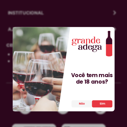
INSTITUCIONAL
AJUDA
CENTRAL DE DÚVIDAS
0800-606-0566
sac@grandeadega.com.br
Segunda à sexta, das 9h às 12h e das 13h às
Você tem mais
18h.
de 18 anos?
Não
Sim