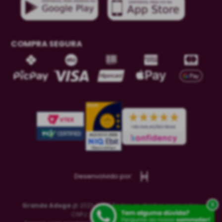
COMPRA SEGURA
Desenvolvido por:
x
Grande Adega
@ 2021-2023 Todos os direitos reservados
CNPJ: 26.253.785/0001-06