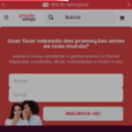
até 6x sem juros
Buscar
Quer ficar sabendo das promoções antes
de todo mundo?
Assine a nossa newsletter e ganhe acesso a ofertas
especiais, novidades, dicas, curiosidades e muito mais!
INSCREVA-SE!