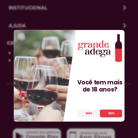
INSTITUCIONAL
AJUDA
CENTRAL DE DÚVIDAS
0800-606-0566
sac@grandeadega.com.br
Segunda à sexta, das 9h às 12h e das 13h às
18h.
Você tem mais
de 18 anos?
Não
Sim