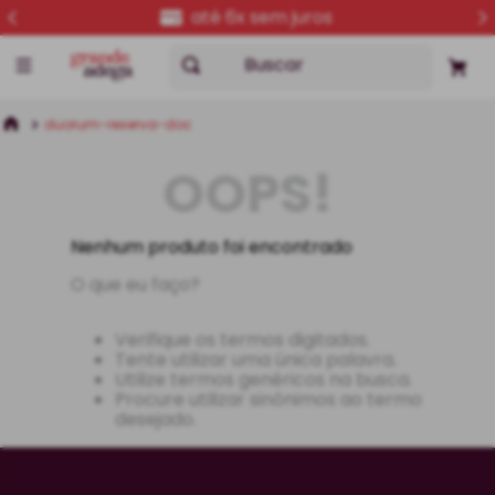
até 6x sem juros
Buscar
duorum-reserva-doc
OOPS!
Nenhum produto foi encontrado
O que eu faço?
Verifique os termos digitados.
Tente utilizar uma única palavra.
Utilize termos genéricos na busca.
Procure utilizar sinônimos ao termo
desejado.