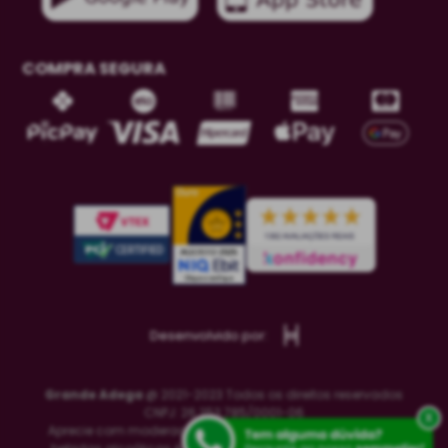
COMPRA SEGURA
Desenvolvido por:
Grande Adega
@ 2021-2023 Todos os direitos reservados
CNPJ: 26.253.785/0001-06
x
Aprecie com moderação. Se beber, não dirija. A venda de