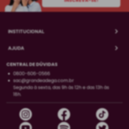
INSCREVA-SE!
INSTITUCIONAL
AJUDA
CENTRAL DE DÚVIDAS
0800-606-0566
sac@grandeadega.com.br
Segunda à sexta, das 9h às 12h e das 13h às
18h.