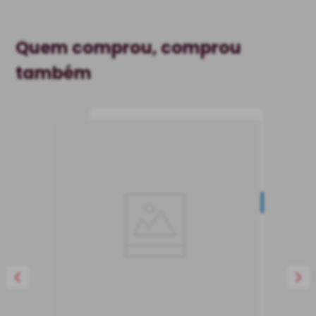
Quem comprou, comprou
também
Vinho Château
Caronne Ste. Gemme
2020
NOVIDADE
Vinho Tinto
França
Seco
750 ml