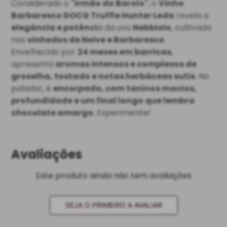
Considerado o
"irmão do Barolo"
, o
Vinho
Barbaresco DOCG Truffle Hunter Leda
revela a
elegância e potênci
a da uva
Nebbiolo
, cultivada
nos
vinhedos de Neive e Barbaresco
.
Envelhecido por
24 meses em barricas
,
apresenta
aromas intensos e complexos de
groselha, tostado e notas herbáceas sutis
. No
paladar, é
encorpado, com taninos macios,
profundidade e um final longo que lembra
chocolate amargo
. Experimente!
Avaliações
Este produto ainda não tem avaliações
SEJA O PRIMEIRO A AVALIAR