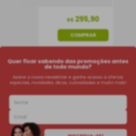
295
,
90
R$
COMPRAR
Quer ficar sabendo das promoções antes
de todo mundo?
Assine a nossa newsletter e ganhe acesso a ofertas
especiais, novidades, dicas, curiosidades e muito mais!