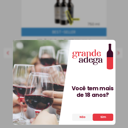
750 ml
BEST-SELLER
Kit 3 Vinhos Petit Vega e
Saca-Rolhas Grátis + E-
book
Kit
Espanha
R$
536
,
70
25%
OFF
399
,
90
R$
Você tem mais
de 18 anos?
COMPRAR
Não
Sim