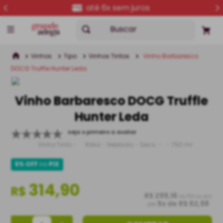
até 6x sem juros
Buscar
Vinhos
Tipo
Vinhos Tintos
Vinho Barbaresco
DOCG Truffle Hunter Leda
Vinho Barbaresco DOCG Truffle
Hunter Leda
seja o primeiro a avaliar
Vinho Tinto
Itália
Nebbiolo
Seco
750 ml
5% OFF
no
PIX
314,90
R$
R$ 299,16
no PIX ou em
5
x de
R$ 62,98
até