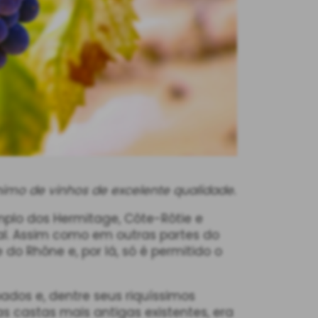
ônimo de vinhos de excelente qualidade.
mplo dos Hermitage, Côte-Rôtie e
al. Assim como em outras partes do
do Rhône e, por lá, só é permitido o
ados e, dentre seus riquíssimos
castas mais antigas existentes, era