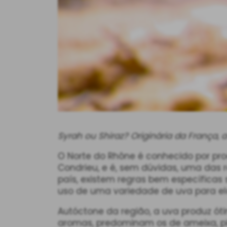
Syrah ou Shiraz? Originária da França,
O Norte do Rhône é conhecido por pro
Condrieu, e é, sem dúvidas, uma das 
país, existem regras bem específicas s
uso de uma variedade de uva para ela
Autóctone da região, a uva produz ót
aromas, predominam os de ameixa, pi