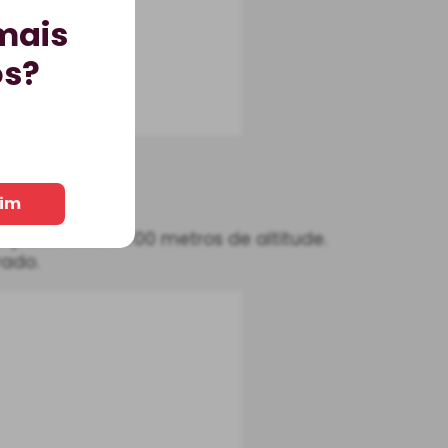
mais
os?
im
plantadas a 700 metros de altitude.
rado.