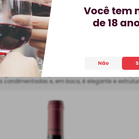
Você tem 
de 18 an
Não
S
igem (DO) Valdepeñas, elaborado com uvas Syrah 
 condimentadas e, em boca, é elegante e estrutu