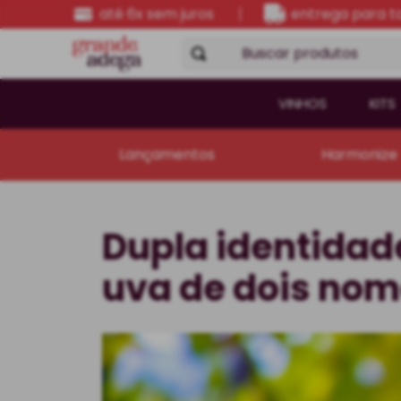
até 6x sem juros
entrega para to
Buscar produtos
VINHOS
KITS
Lançamentos
Harmonize
Dupla identidad
uva de dois no