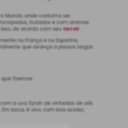
ovo Mundo, onde costuma ser
s encorpados, frutados e com aromas
o isso, de acordo com seu
terroir
.
amente na França e na Espanha,
continente que avança a passos largos
 que fizemos:
 com a uva Syrah de vinhedos de até
 Em boca, é vivo, com boa acidez,