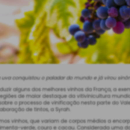
 a uva conquistou o paladar do mundo e já virou sin
duzir alguns dos melhores vinhos da França, a exe
regiões de maior destaque da vitivinicultura mundi
obre o processo de vinificação nesta parte do Vale 
boração de tintos, a Syrah.
imos vinhos, que variam de corpos médios a encorp
menta-verde, couro e cacau. Considerada uma das 