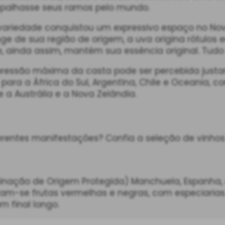
spalhasse seus ramos pelo mundo.
a variedade conquistou um expressivo espaço no N
nge de sua região de origem, a uva origina rótulo
 e, ainda assim, mantém sua essência original. Tud
pressão máxima da casta pode ser percebida just
para a África do Sul, Argentina, Chile e Oceania, 
 a Austrália e a Nova Zelândia.
rentes manifestações? Confia a seleção de vinhos
inação de Origem Protegida) Manchuela, Espanha,
cam-se frutas vermelhas e negras, com especiarias.
m final longo.