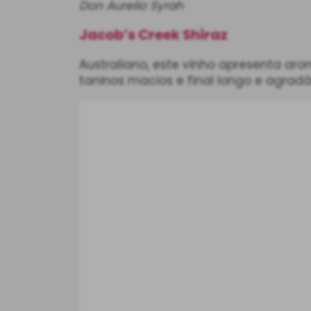
Don Aurelio Syrah
Jacob’s Creek Shiraz
Australiano, este vinho apresenta ar
taninos macios e final longo e agradá