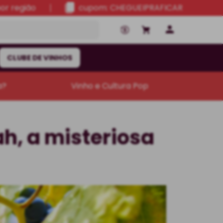
por região
cupom: CHEGUEIPRAFICAR
CLUBE DE VINHOS
a?
Vinho e Cultura Pop
h, a misteriosa