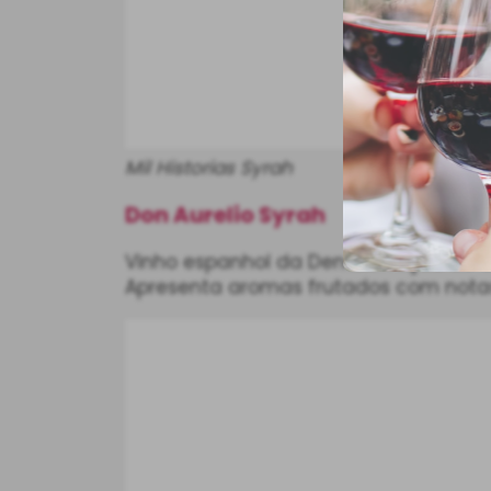
Mil Historias Syrah
Don Aurelio Syrah
Vinho espanhol da Denominação de Or
Apresenta aromas frutados com notas