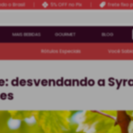
do o Brasil
5% OFF no Pix
frete fixo 
MAIS BEBIDAS
GOURMET
BLOG
Rótulos Especiais
Você Sabi
e: desvendando a Syra
mes