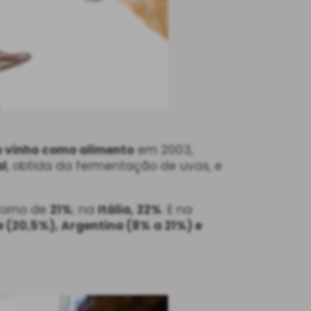
o vinho como alimento
em 2003,
al
, obtida da fermentação de uvas, e
 torno de
21%
; na
Itália, 22%
. E na
e (20,5%), Argentina (8% a 21%) e