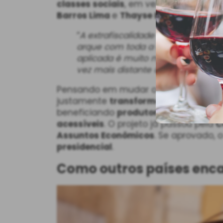
classes sociais
, em vez de ocupar esp
Barros Lima
e
Thayse Barbosa Dias
a
“
A extrafiscalidade a qual se sub
arque com toda a carga tributári
aplicada é muito maior em relaçã
vez mais distante da realidade ec
Pensando em mudar o cenário, o sen
justamente
transformar o vinho em a
beneficiando
produtores, distribuido
acessíveis
. O projeto já passou pela
C
Assuntos Econômicos
. Se aprovado, 
presidencial
.
Como outros países enc