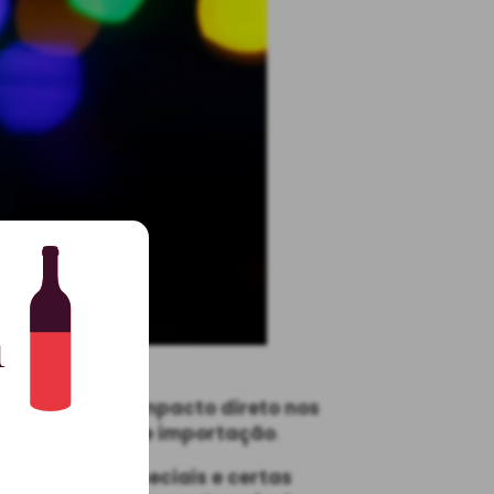
k)
adramento
tem impacto direto nos
ntar as
taxas de importação
.
a ocasiões especiais e certas