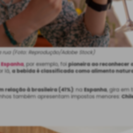
 rua (Foto: Reprodução/Adobe Stock)
A
Espanha
, por exemplo, foi
pioneira ao reconhecer 
or lá,
a bebida é classificada como alimento natur
 relação à brasileira (41%)
: na
Espanha
, gira em
izinhos também apresentam impostos menores:
Chil