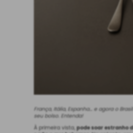
França, Itália, Espanha… e agora o Bra
seu bolso. Entenda!
À primeira vista,
pode soar estranho d