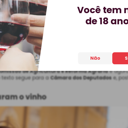
aço no dia a dia dos brasileiros. Sobre o tema, os j
Você tem 
pontam que:
de 18 an
mete o vinho (…) reduz o volume da importação (…) e
a, desestimulando o crescimento de mercado (…). Em
o ao que deveria ser cobrado, fazendo com que o c
onômica do brasileiro médio
”.
ador
Luís Carlos Heinze
(PP/RS) apresentou o
Proje
limento
. Se aprovado, o texto
alterará a Lei nº 7.67
Não
S
res e, principalmente, o consumidor final
, que ter
omissão de Agricultura e Reforma Agrária
e agora
o texto segue para a
Câmara dos Deputados
e, pos
aram o vinho