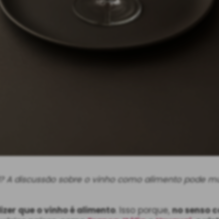
sil? A discussão sobre o vinho como alimento pode mu
izer que o vinho é alimento
. Isso porque,
no senso 