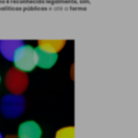
ho é reconhecido legalmente, sim,
políticas públicas
e até a
forma