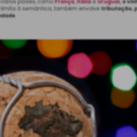
 vários países, como
França
,
Itália
e
Uruguai
,
o vin
se limita à semântica, também envolve
tributação, 
iedade
.