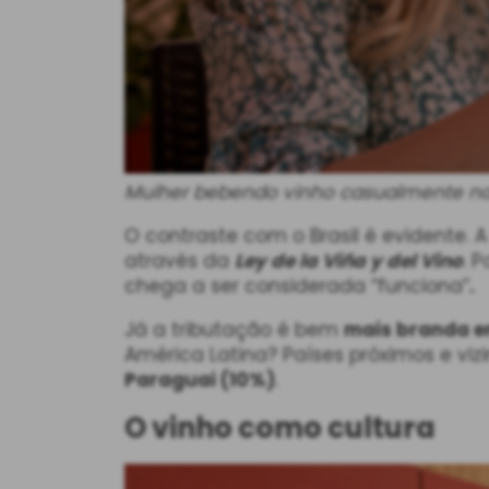
Mulher bebendo vinho casualmente na
O contraste com o Brasil é evidente. 
através da
Ley de la Viña y del Vino
. P
chega a ser considerada “funciona”
.
Já a tributação é bem
mais branda em
América Latina? Países próximos e v
Paraguai (10%)
.
O vinho como cultura