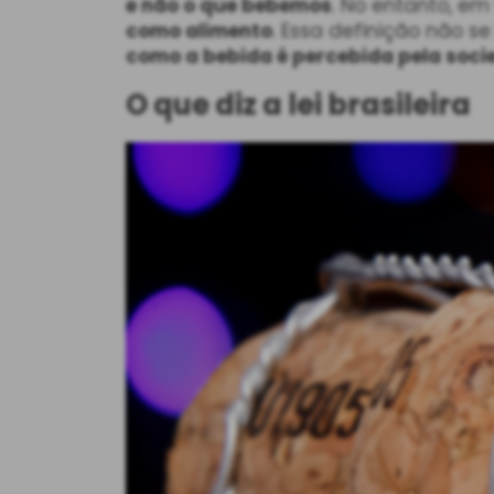
e não o que bebemos
. No entanto, em
como alimento
. Essa definição não 
como a bebida é percebida pela soc
O que diz a lei brasileira