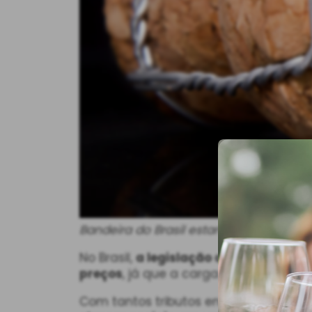
Bandeira do Brasil estampada em uma
No Brasil,
a legislação ainda trata o 
preços
, já que a carga tributária che
Com tantos tributos envolvidos,
o vin