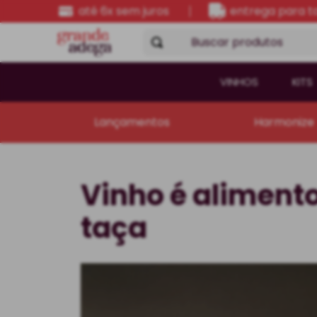
até 6x sem juros
entrega para to
Buscar produtos
VINHOS
KITS
Lançamentos
Harmonize
Vinho é aliment
taça