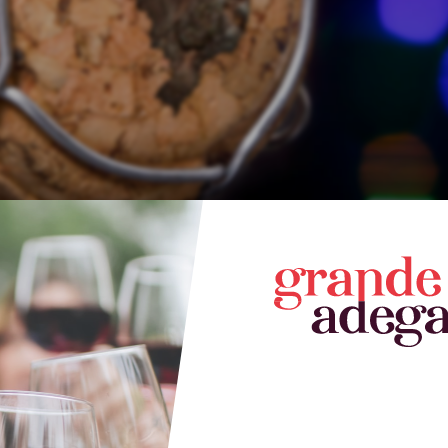
 rolha de espumante (Foto: Reprodução/Adobe Stoc
vinho “apenas” como bebida alcoólica
. Esse enqu
ga a
cerca de 41%
, somando os
impostos
e sem co
ho acaba se tornando um artigo de luxo
,
reservado 