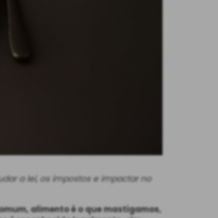
dar a lei, os impostos e impactar no
comum, alimento é o que mastigamos,