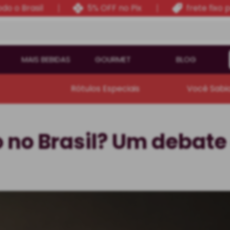
do o Brasil
5% OFF no Pix
frete fixo 
MAIS BEBIDAS
GOURMET
BLOG
Rótulos Especiais
Você Sabi
o no Brasil? Um debate