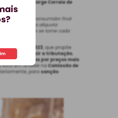
uristas
Alberto Jorge Correia de
mais
os?
 faz com que o consumidor final
 consequência, a alíquota
onsumo de vinho se torne cada
to de Lei 3594/2023
, que propõe
8
e poderá
reduzir a tributação
,
im
á acesso a
rótulos por preços mais
 está em análise na
Comissão de
teriormente, para
sanção