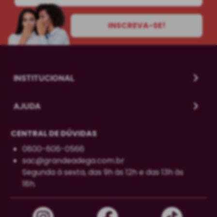
INSCREVA-SE!
INSTITUCIONAL
AJUDA
CENTRAL DE DÚVIDAS
0800-606-0566
sac@grandeadega.com.br
Segunda à sexta, das 9h às 12h e das 13h às
18h.