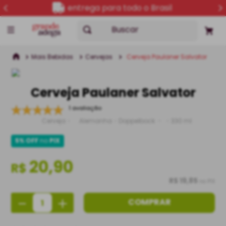
entrega para todo o Brasil
Buscar
Mais Bebidas
Cervejas
Cerveja Paulaner Salvator
Cerveja Paulaner Salvator
1 avaliação
Cerveja
Alemanha
Doppelbock
330 ml
5% OFF
no
PIX
20,90
R$
R$ 19,85
no PIX
－
＋
COMPRAR