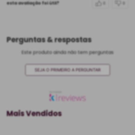
esta avaliação foi útil?
0
0
Perguntas & respostas
Este produto ainda não tem perguntas
SEJA O PRIMEIRO A PERGUNTAR
Mais Vendidos