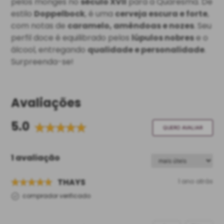
pelos monges no
século XVII
para a Quaresma. De
estilo
Doppelbock
, é uma
cerveja escura e forte
,
com notas de
caramelo, amêndoas e nozes
. Seu
perfil doce é equilibrado pelos
lúpulos nobres
e o
álcool, entregando
qualidade e personalidade
.
Surpreenda-se!
Avaliações
5.0
QUERO AVALIAR
1 avaliação
THAYS
1 ano atrás
comprador verificado