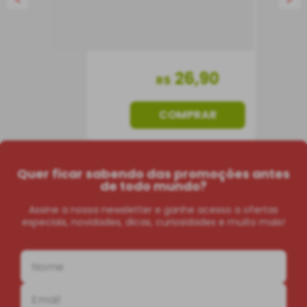
26
,
90
R$
COMPRAR
Quer ficar sabendo das promoções antes
de todo mundo?
Assine a nossa newsletter e ganhe acesso a ofertas
especiais, novidades, dicas, curiosidades e muito mais!