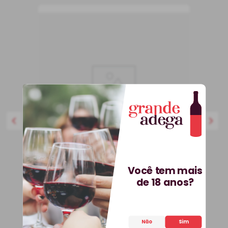
750 ml
Você tem mais
BEST-SELLER
de 18 anos?
Kit 3 Vinhos Petit Vega e
Saca-Rolhas Grátis + E-
book
Não
Sim
Kit
Espanha