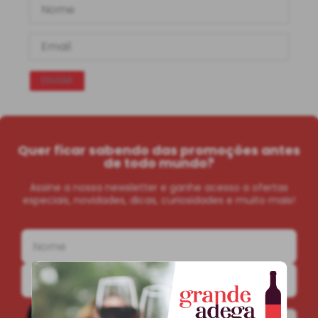
ENVIAR
Quer ficar sabendo das promoções antes
de todo mundo?
Assine a nossa newsletter e ganhe acesso a ofertas
especiais, novidades, dicas, curiosidades e muito mais!