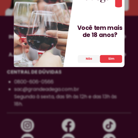
INSCREVA-SE!
Você tem mais
de 18 anos?
INSTITUCIONAL
AJUDA
Não
Sim
CENTRAL DE DÚVIDAS
0800-606-0566
sac@grandeadega.com.br
Segunda à sexta, das 9h às 12h e das 13h às
18h.