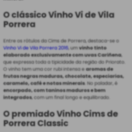
O clássico Vinho Vi de Vila
Porrera
Entre os rótulos da Cims de Porrera, destaca-se o
Vinho Vi de Vila Porrera 2016
, um
vinho tinto
elaborado exclusivamente com uvas Cariñena
,
que expressa toda a tipicidade da região do Priorato.
O vinho tem uma cor rubi intensa e
aromas de
frutas negras maduras, chocolate, especiarias,
caramelo, café e notas minerais
. No paladar, é
encorpado, com taninos maduros e bem
integrados
, com um final longo e equilibrado.
O premiado Vinho Cims de
Porrera Classic