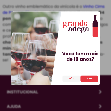
Outro vinho emblemático da vinícola é o
Vinho Cims
de Porrera Classic
, um vinho tinto que já recebeu
94
pontos do crítico Robert Parker
. Este tinto é feito
com uvas Cariñena, provenientes de vinhedos antigos
e centenários. O vinho tem uma cor vermelha
profunda e
aromas de frutas negras maduras,
chocolate, especiarias, caramelo, café e notas
minerais
. No paladar, é um
vinho potente, com
Você tem mais
taninos maduros e bem integrados
. Surpreenda-
de 18 anos?
se!
Não
Sim
INSTITUCIONAL
AJUDA