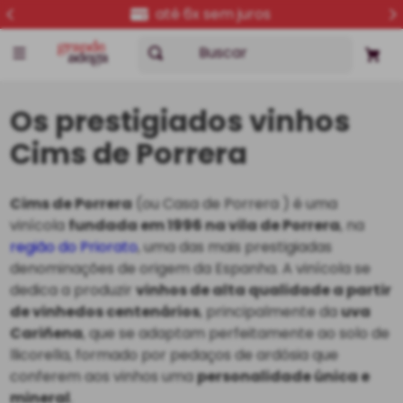
até 6x sem juros
Buscar
Os prestigiados vinhos
Cims de Porrera
Cims de Porrera
(ou Casa de Porrera ) é uma
vinícola
fundada em 1996 na vila de Porrera
, na
região do Priorato
, uma das mais prestigiadas
denominações de origem da Espanha. A vinícola se
dedica a produzir
vinhos de alta qualidade a partir
de vinhedos centenários
, principalmente da
uva
Cariñena
, que se adaptam perfeitamente ao solo de
llicorella, formado por pedaços de ardósia que
conferem aos vinhos uma
personalidade única e
mineral
.