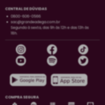
CENTRAL DE DÚVIDAS
0800-606-0566
sac@grandeadega.com.br
Segunda à sexta, das 9h às 12h e das 13h às
18h.
COMPRA SEGURA