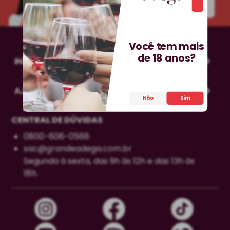
INSCREVA-SE!
Você tem mais
de 18 anos?
INSTITUCIONAL
AJUDA
Não
Sim
CENTRAL DE DÚVIDAS
0800-606-0566
sac@grandeadega.com.br
Segunda à sexta, das 9h às 12h e das 13h às
18h.