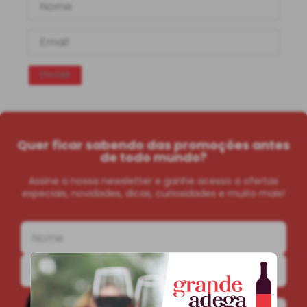
ENVIAR
Quer ficar sabendo das promoções antes
de todo mundo?
Assine a nossa newsletter e ganhe acesso a ofertas
especiais, novidades, dicas, curiosidades e muito mais!