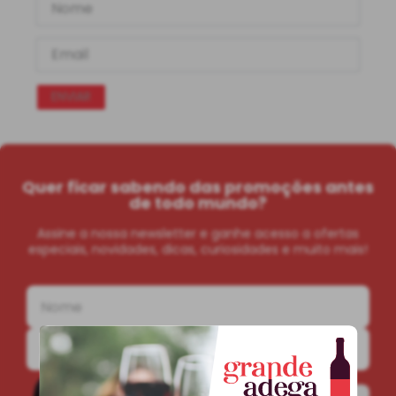
ENVIAR
Quer ficar sabendo das promoções antes
de todo mundo?
Assine a nossa newsletter e ganhe acesso a ofertas
especiais, novidades, dicas, curiosidades e muito mais!