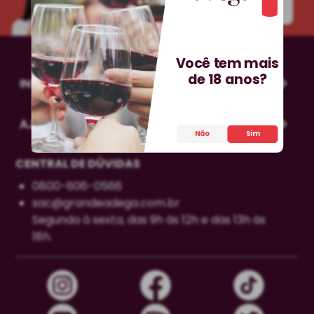
INSCREVA-SE!
Você tem mais
de 18 anos?
INSTITUCIONAL
AJUDA
Não
Sim
CENTRAL DE DÚVIDAS
0800-606-0566
sac@grandeadega.com.br
Segunda à sexta, das 9h às 12h e das 13h às
18h.