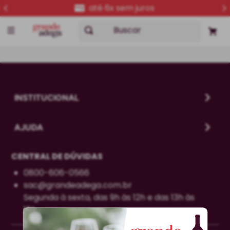
até 6x sem juros
Buscar
INSTITUCIONAL
AJUDA
CENTRAL DE DÚVIDAS
0800-606-0566
sac@grandeadega.com.br
Segunda à sexta, das 9h às 12h e das 13h às
18h.