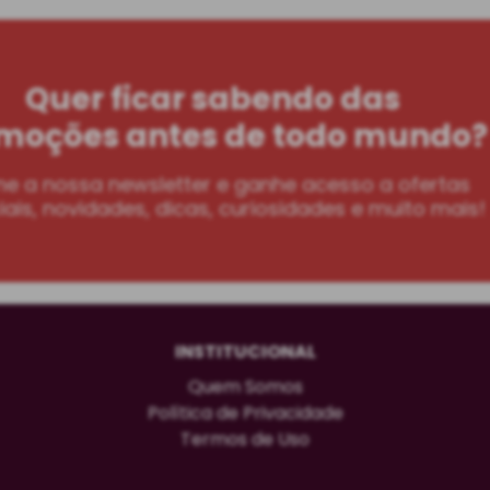
Quer ficar sabendo das
moções antes de todo mundo?
ne a nossa newsletter e ganhe acesso a ofertas
ais, novidades, dicas, curiosidades e muito mais!
INSTITUCIONAL
Quem Somos
Política de Privacidade
Termos de Uso