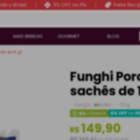
do o Brasil
5% OFF no Pix
frete fixo 
MAIS BEBIDAS
GOURMET
BLOG
hês de 10 g)
Funghi Porc
sachês de 
Funghi
Itália
10 g
5% OFF
no
P
5
%
CASHBACK
149,90
R$
R$ 142,41
no PIX ou em