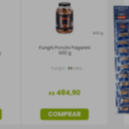
400 g
Funghi Porcini Paganini
g
400 g
Funghi
Itália
484
,
90
R$
COMPRAR