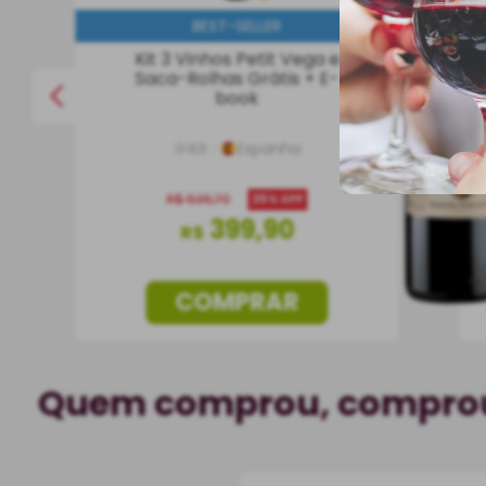
BEST-SELLER
Kit 3 Vinhos Petit Vega e
Saca-Rolhas Grátis + E-
book
Kit
Espanha
R$
536
,
70
25%
OFF
399
,
90
R$
COMPRAR
Quem comprou, compr