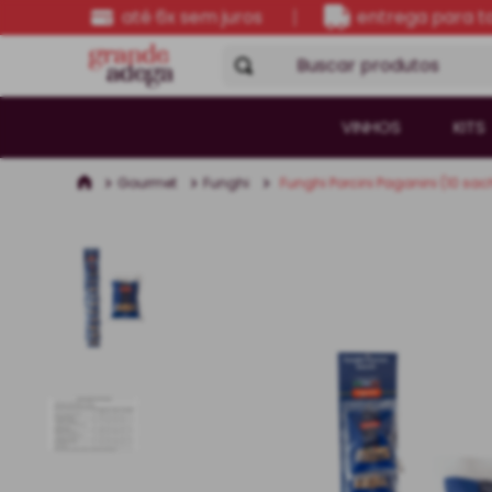
até 6x sem juros
entrega para to
Buscar produtos
VINHOS
KITS
Gourmet
Funghi
Funghi Porcini Paganini (10 sac