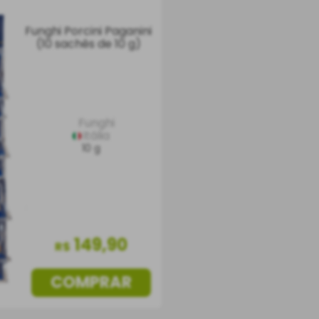
Funghi Porcini Paganini
(10 sachês de 10 g)
Funghi
Itália
10 g
149
,
90
R$
COMPRAR