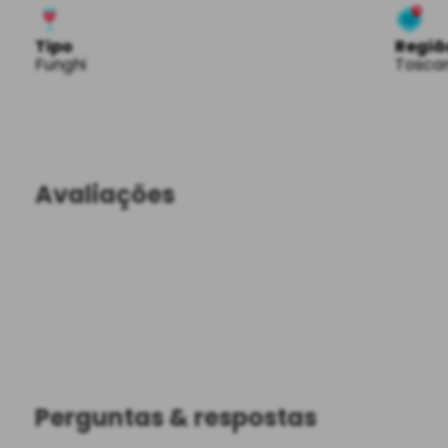
Tipo
Regiã
Funghi
Tosca
Avaliações
Perguntas & respostas