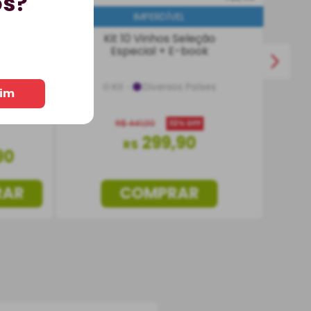
os?
BEST-SELLER
Kit 10 Vinhos Seleção
 Porto
Especial + E-book
Doce
l
Kit
Diversos Países
im
R$
441
,
00
32%
OFF
299
,
90
R$
90
RAR
COMPRAR