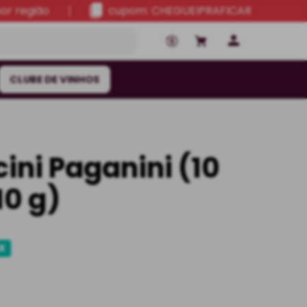
por região
cupom: CHEGUEIPRAFICAR
CLUBE DE VINHOS
ini Paganini (10
10 g)
IX