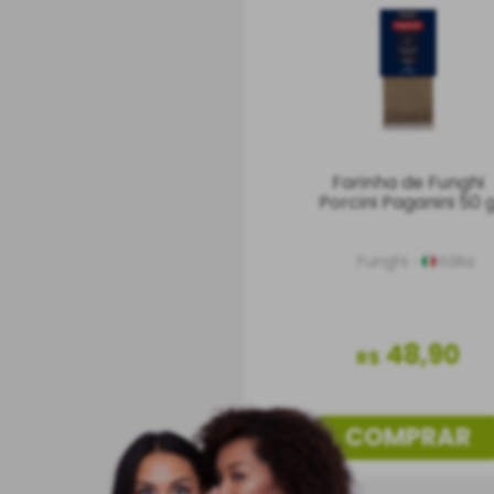
Farinha de Funghi
Porcini Paganini 50 
Funghi
Itália
48
,
90
R$
COMPRAR