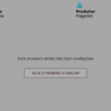
o
Produtor
na
Paganini
Este produto ainda não tem avaliações
SEJA O PRIMEIRO A AVALIAR