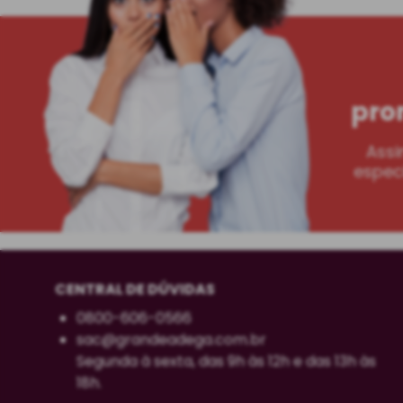
pro
Assi
especi
CENTRAL DE DÚVIDAS
0800-606-0566
sac@grandeadega.com.br
Segunda à sexta, das 9h às 12h e das 13h às
18h.