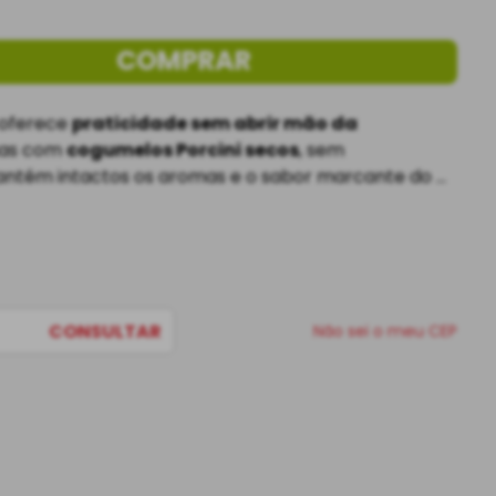
COMPRAR
oferece 
praticidade sem abrir mão da 
nas com 
cogumelos Porcini secos
, sem 
mantém intactos os aromas e o sabor marcante do 
s facilitam o uso no dia a dia
 e garantem a 
risotos, massas, caldos e receitas autorais
. 
CONSULTAR
Não sei o meu CEP