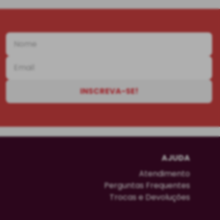
INSCREVA-SE!
AJUDA
Atendimento
Perguntas Frequentes
Trocas e Devoluções