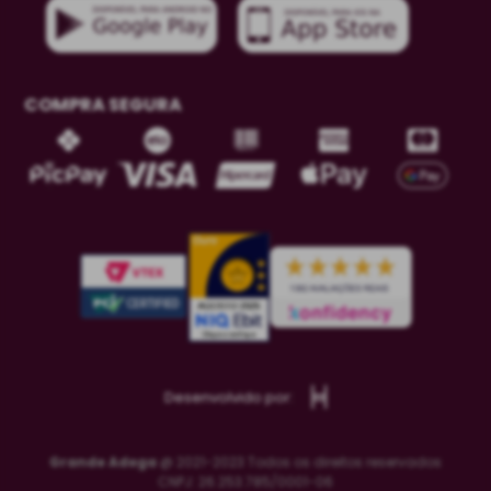
COMPRA SEGURA
Desenvolvido por:
Grande Adega
@ 2021-2023 Todos os direitos reservados
CNPJ: 26.253.785/0001-06