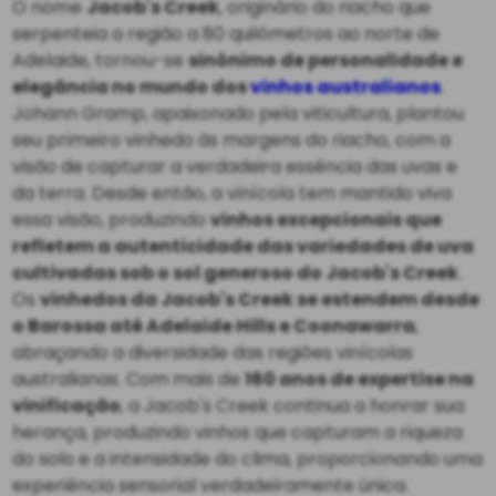
O nome
Jacob's Creek
, originário do riacho que
serpenteia a região a 80 quilômetros ao norte de
Adelaide, tornou-se
sinônimo de personalidade e
elegância no mundo dos
vinhos australianos
.
Johann Gramp, apaixonado pela viticultura, plantou
seu primeiro vinhedo às margens do riacho, com a
visão de capturar a verdadeira essência das uvas e
da terra. Desde então, a vinícola tem mantido viva
essa visão, produzindo
vinhos excepcionais que
refletem a autenticidade das variedades de uva
cultivadas sob o sol generoso do Jacob's Creek
.
Os
vinhedos da Jacob's Creek se estendem desde
o Barossa até Adelaide Hills e Coonawarra
,
abraçando a diversidade das regiões vinícolas
australianas. Com mais de
160 anos de expertise na
vinificação
, a Jacob's Creek continua a honrar sua
herança, produzindo vinhos que capturam a riqueza
do solo e a intensidade do clima, proporcionando uma
experiência sensorial verdadeiramente única.