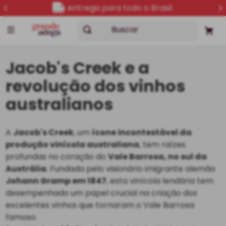
entrega para todo o Brasil
Buscar
Jacob's Creek e a
revolução dos vinhos
australianos
A
Jacob's Creek
, um
ícone incontestável da
produção vinícola australiana
, tem raízes
profundas no coração do
Vale Barrosa, no sul da
Austrália
. Fundada pelo visionário imigrante alemão
Johann Gramp em 1847
, esta vinícola lendária tem
desempenhado um papel crucial na criação dos
excelentes vinhos que tornaram o Vale Barrosa
famoso.