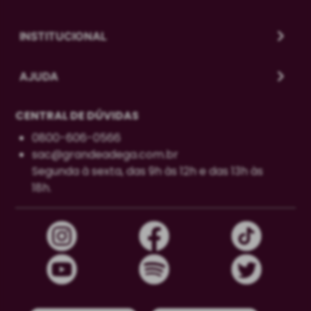
INSTITUCIONAL
AJUDA
CENTRAL DE DÚVIDAS
0800-606-0566
sac@grandeadega.com.br
Segunda à sexta, das 9h às 12h e das 13h às
18h.