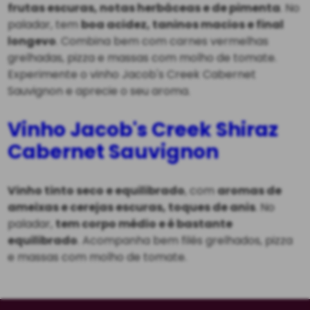
frutas escuras, notas herbáceas e de pimenta
. No
paladar, tem
boa acidez, taninos macios e final
longevo
. Combina bem com carnes vermelhas
grelhadas, pizza e massas com molho de tomate.
Experimente o vinho Jacob's Creek Cabernet
Sauvignon e aprecie o seu aroma.
Vinho Jacob's Creek Shiraz
Cabernet Sauvignon
Vinho tinto seco e equilibrado
, com
aromas de
ameixas e cerejas escuras, toques de anis
. No
paladar,
tem corpo médio e é bastante
equilibrado
. Acompanha bem filés grelhados, pizza
e massas com molho de tomate.