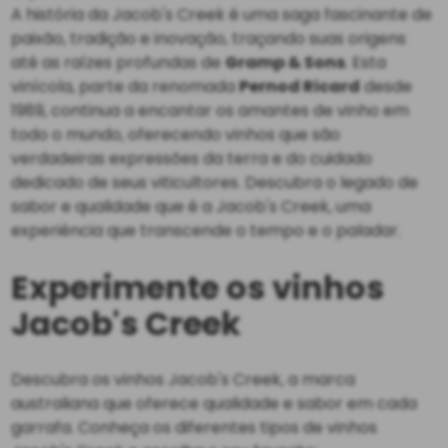
A história da Jacob's Creek é uma saga fascinante de
paixão, tradição e inovação, traçando suas origens
até as raízes profundas de
Gramp & Sons
. Esta
vinícola, parte da renomada
Pernod Ricard
desde
1989, continua a encantar os amantes de vinho em
todo o mundo, oferecendo vinhos que são
verdadeiras expressões da terra e do cuidado
dedicado de seus viticultores. Descubra o legado de
sabor e qualidade que é a Jacob's Creek, uma
experiência que transcende o tempo e o paladar.
Experimente os vinhos
Jacob's Creek
Descubra os vinhos Jacob's Creek, a marca
australiana que oferece qualidade e sabor em cada
garrafa. Conheça os diferentes tipos de vinhos