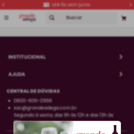
até 6x sem juros
Buscar
INSTITUCIONAL
AJUDA
CENTRAL DE DÚVIDAS
0800-606-0566
sac@grandeadega.com.br
Segunda à sexta, das 9h às 12h e das 13h às
18h.