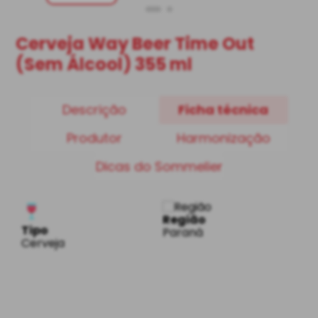
Cerveja Way Beer Time Out
(Sem Álcool) 355 ml
Descrição
Ficha técnica
Produtor
Harmonização
Dicas do Sommelier
Região
Tipo
Paraná
Cerveja