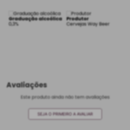
Graduação alcoólica
Produtor
0,3%
Cervejas Way Beer
Avaliações
Este produto ainda não tem avaliações
SEJA O PRIMEIRO A AVALIAR