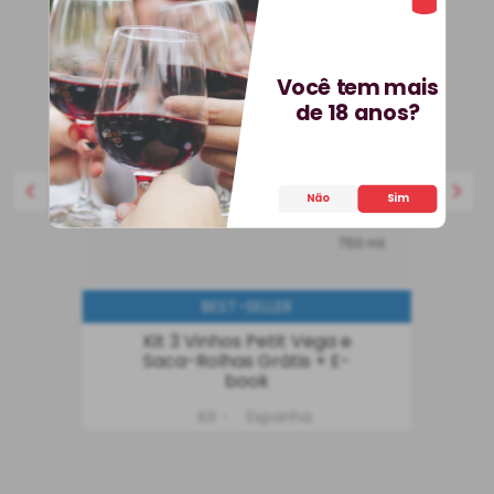
Você tem mais
de 18 anos?
Não
Sim
750 ml
BEST-SELLER
Kit 3 Vinhos Petit Vega e
Saca-Rolhas Grátis + E-
book
Kit
Espanha
R$
536
,
70
25%
OFF
399
,
90
R$