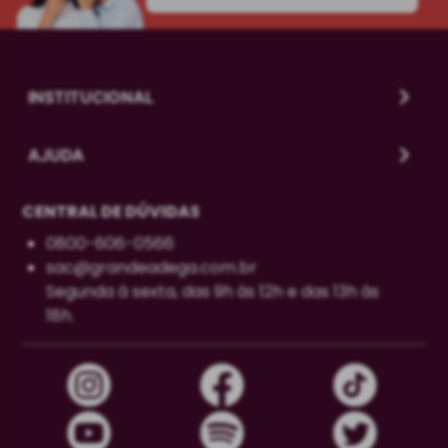
INSTITUCIONAL
AJUDA
CENTRAL DE DÚVIDAS
0800-606-0566
sac@grandeadega.com.br
Segunda à sexta, das 9h às 12h e das 13h às
18h.