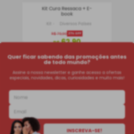
Kit Cura Ressaca + E-
book
Kit
Diversos Países
R$
79
,
90
21%
OFF
62
,
90
R$
Quer ficar sabendo das promoções antes
COMPRAR
de todo mundo?
Assine a nossa newsletter e ganhe acesso a ofertas
especiais, novidades, dicas, curiosidades e muito mais!
INSCREVA-SE!