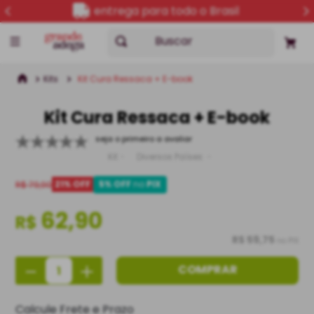
entrega para todo o Brasil
Buscar
Kits
Kit Cura Ressaca + E-book
Kit Cura Ressaca + E-book
seja o primeiro a avaliar
Kit
Diversos Países
5% OFF
no
PIX
21
% OFF
R$ 79,90
62,90
R$
R$ 59,75
no PIX
－
＋
COMPRAR
Calcule Frete e Prazo