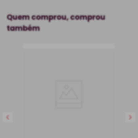
COMPRAR
Quem comprou, comprou
também