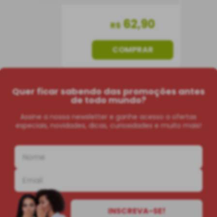
62
,
90
R$
COMPRAR
Quer ficar sabendo das promoções antes
de todo mundo?
Assine a nossa newsletter e ganhe acesso a ofertas
especiais, novidades, dicas, curiosidades e muito mais!
INSCREVA-SE!