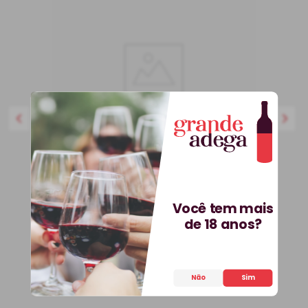
750 ml
BEST-SELLER
Você tem mais
Kit 3 Vinhos Petit Vega e
de 18 anos?
Saca-Rolhas Grátis + E-
book
Kit
Espanha
Não
Sim
R$
536
,
70
25%
OFF
399
,
90
R$