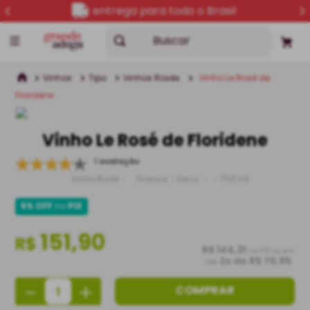
entrega para todo o Brasil
Buscar
Vinhos
Tipo
Vinhos Rosés
Vinho Le Rosé de
Floridene
Vinho Le Rosé de Floridene
1 avaliação
Vinho Rosé
França
Seco
750 ml
5% OFF
no
PIX
151,90
R$
R$ 144,31
no PIX ou em
2
x de
R$ 75,95
até
－
＋
COMPRAR