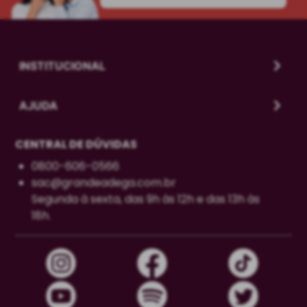
INSTITUCIONAL
AJUDA
CENTRAL DE DÚVIDAS
0800-606-0566
sac@grandeadega.com.br
Segunda à sexta, das 9h às 12h e das 13h às
18h.