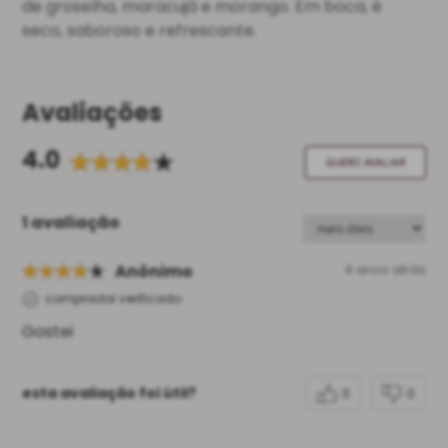
de groselha, maracujá e morango. Em boca, é
seco, saboroso e refrescante.
Avaliações
4.0
QUERO AVALIAR
1 avaliação
Anônimo
4 anos atrás
comprador verificado
Gostei
esta avaliação foi útil?
0
0