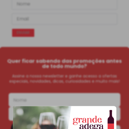
ENVIAR
Quer ficar sabendo das promoções antes
de todo mundo?
Assine a nossa newsletter e ganhe acesso a ofertas
especiais, novidades, dicas, curiosidades e muito mais!