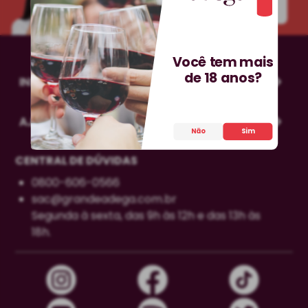
INSCREVA-SE!
Você tem mais
de 18 anos?
INSTITUCIONAL
AJUDA
Não
Sim
CENTRAL DE DÚVIDAS
0800-606-0566
sac@grandeadega.com.br
Segunda à sexta, das 9h às 12h e das 13h às
18h.