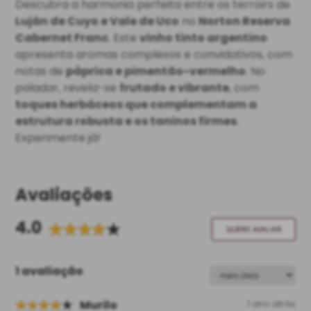
Descubra a harmonia perfeita entre os terroirs de
Luján de Cuyo e Vale de Uco
no
Norton Reserva
Cabernet Franc
. Este
vinho tinto argentino
apresenta aromas complexos e convidativos, com
notas de
páprica e pimentão-vermelho
. No
paladar, revela-se
frutado e vibrante
, com
toques herbáceos que complementam a
estrutura robusta e os taninos firmes
.
Experimente já!
Avaliações
4.0
QUERO AVALIAR
1 avaliação
Murilo
1 ano atrás