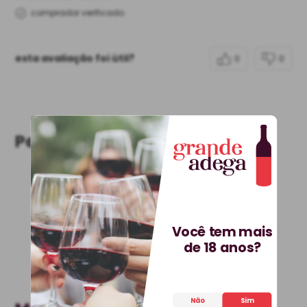
comprador verificado
esta avaliação foi útil?
0
0
Perguntas & respostas
Este produto ainda não tem perguntas
SEJA O PRIMEIRO A PERGUNTAR
Você tem mais
de 18 anos?
Não
Sim