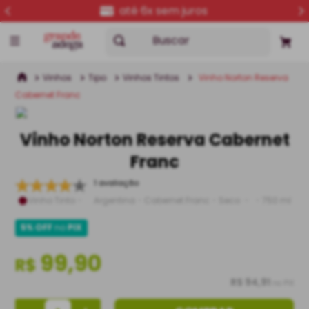
até 6x sem juros
Buscar
Vinhos
Tipo
Vinhos Tintos
Vinho Norton Reserva
Cabernet Franc
Vinho Norton Reserva Cabernet
Franc
1 avaliação
Vinho Tinto
Argentina
Cabernet Franc
Seco
750 ml
5% OFF
no
PIX
99,90
R$
R$ 94,91
no PIX