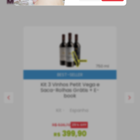
Mais Vendidos
750 ml
BEST-SELLER
Kit 3 Vinhos Petit Vega e
Saca-Rolhas Grátis + E-
book
Kit
Espanha
R$
536
,
70
25%
OFF
399
,
90
R$