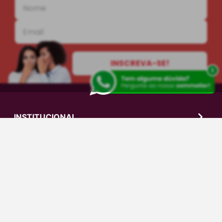
INSCREVA-SE!
x
INSTITUCIONAL
AJUDA
CENTRAL DE DÚVIDAS
0800-606-0566
sac@grandeadega.com.br
Segunda à sexta, das 9h às 12h e das 13h às