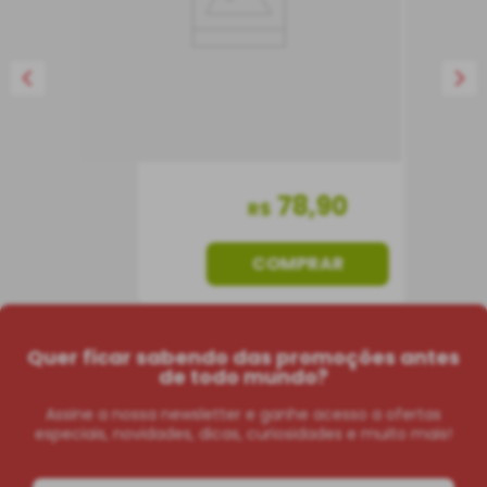
Vinho Tinto
Chile
Seco
1,5 L
78
,
90
R$
COMPRAR
Quer ficar sabendo das promoções antes
de todo mundo?
Assine a nossa newsletter e ganhe acesso a ofertas
especiais, novidades, dicas, curiosidades e muito mais!