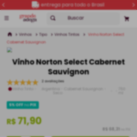
entrega para todo o Brasil
Buscar
Vinhos
Tipo
Vinhos Tintos
Vinho Norton Select
Cabernet Sauvignon
Vinho Norton Select Cabernet
Sauvignon
2 avaliações
Vinho Tinto
Argentina
Cabernet Sauvignon
750
Seco
ml
5% OFF
no
PIX
71,90
R$
R$ 68,31
no PIX