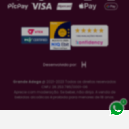
Desenvolvido por:
Grande Adega
@ 2021-2023 Todos os direitos reservados
CNPJ: 26.253.785/0001-06
Aprecie com moderação. Se beber, não dirija. A venda de
bebidas alcoólicas é proibida para menores de 18 anos.
x