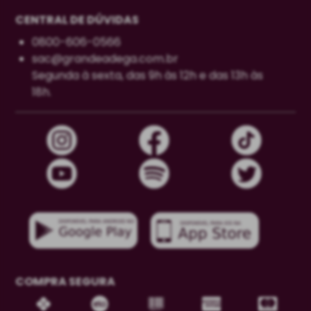
CENTRAL DE DÚVIDAS
0800-606-0566
sac@grandeadega.com.br
Segunda à sexta, das 9h às 12h e das 13h às
18h.
COMPRA SEGURA