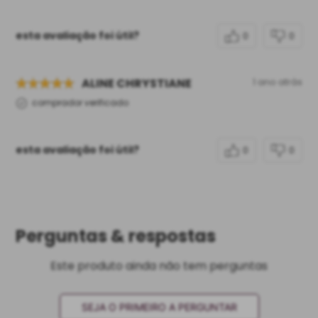
esta avaliação foi útil?
0
0
ALINE CHRYSTIANE
1 ano atrás
comprador verificado
esta avaliação foi útil?
0
0
Perguntas & respostas
Este produto ainda não tem perguntas
SEJA O PRIMEIRO A PERGUNTAR