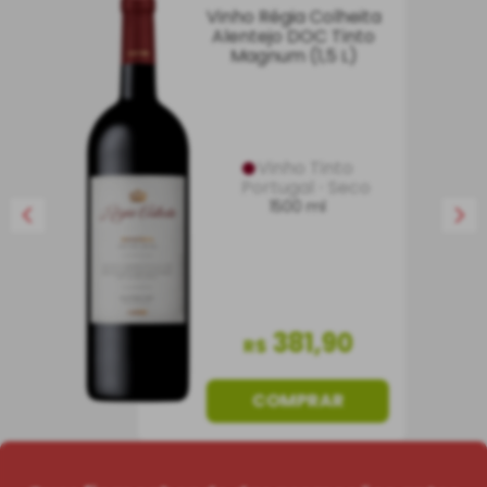
Vinho Régia Colheita
Alentejo DOC Tinto
Magnum (1,5 L)
Vinho Tinto
Portugal
Seco
1500 ml
381
,
90
R$
COMPRAR