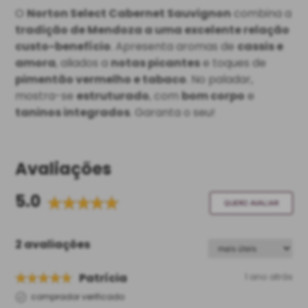
O
Norton Select Cabernet Sauvignon
combina a
tradição de Mendoza a uma excelente relação
custo-benefício
. Apresenta aromas de
cassis e
amora
, aliados a
notas picantes
e toques de
pimentão vermelho e tabaco
. No paladar,
mostra-se
estruturado
, com
bom corpo
e
taninos integrados
. Garanta o seu!
Avaliações
5.0
QUERO AVALIAR
2 avaliações
Patrícia
1 ano atrás
comprador verificado