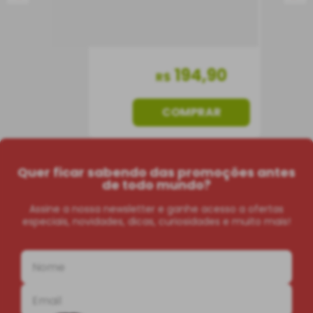
194
,
90
R$
COMPRAR
Quer ficar sabendo das promoções antes
de todo mundo?
Assine a nossa newsletter e ganhe acesso a ofertas
especiais, novidades, dicas, curiosidades e muito mais!