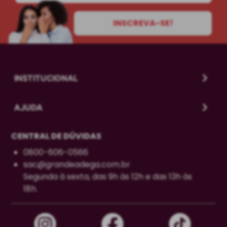
INSCREVA-SE!
INSTITUCIONAL
AJUDA
CENTRAL DE DÚVIDAS
0800-606-0566
sac@grandeadega.com.br
Segunda à sexta, das 9h às 12h e das 13h às
18h.