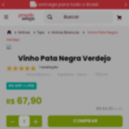
entrega para todo o Brasil
Buscar
Vinhos
Tipo
Vinhos Brancos
Vinho Pata Negra
Verdejo
Vinho Pata Negra Verdejo
1 avaliação
Vinho Branco
Espanha
Seco
750 ml
5% OFF
no
PIX
67,90
R$
R$ 64,51
no PIX
－
＋
COMPRAR