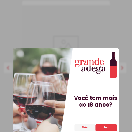
750 ml
Você tem mais
BEST-SELLER
de 18 anos?
Kit 3 Vinhos Petit Vega e
Saca-Rolhas Grátis + E-
book
Kit
Espanha
Não
Sim