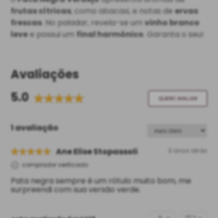
frutas cítricas
, como abacaxi, e notas de
ervas
frescas
. No paladar, revela-se um
vinho branco
leve
e possui um
final harmônico
. Garanta o seu!
Avaliações
5.0
QUERO AVALIAR
1 avaliação
Ane Elise Stopassoli
3 anos atrás
comprador verificado
Pata negra sempre é um rótulo muito bom, me
surpreendi com sua versão verde.