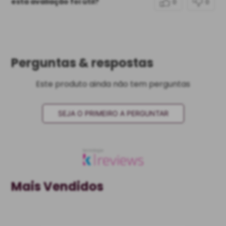
esta avaliação foi útil?
0
0
Perguntas & respostas
Este produto ainda não tem perguntas
SEJA O PRIMEIRO A PERGUNTAR
Mais Vendidos