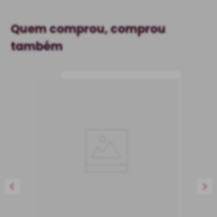
Quem comprou, comprou
também
Vinho Montes
Toscanini Reserva
Familiar Tannat Rosé
Vinho Rosé
Uruguai
Seco
750 ml