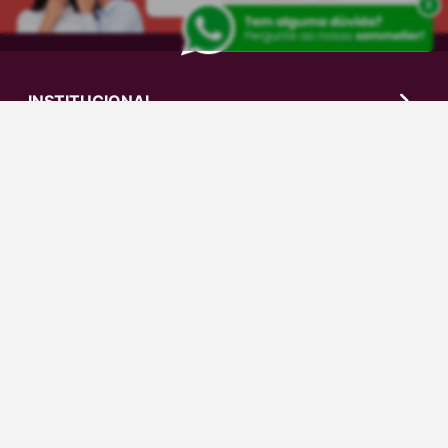
x
INSTITUCIONAL
AJUDA
CENTRAL DE DÚVIDAS
0800-606-0566
sac@grandeadega.com.br
Segunda à sexta, das 9h às 12h e das 13h às
18h.