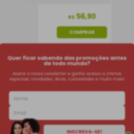
56
,
90
R$
COMPRAR
Quer ficar sabendo das promoções antes
de todo mundo?
Assine a nossa newsletter e ganhe acesso a ofertas
especiais, novidades, dicas, curiosidades e muito mais!
INSCREVA-SE!