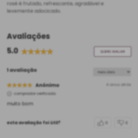
rosé é frutado, refrescante, agradável e
levemente adocicado.
Avaliações
5.0
QUERO AVALIAR
1 avaliação
Anônimo
4 anos atrás
comprador verificado
muito bom
esta avaliação foi útil?
0
0