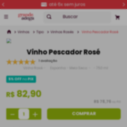
até 6x sem juros
Buscar
Vinhos
Tipo
Vinhos Rosés
Vinho Pescador Rosé
Vinho Pescador Rosé
1 avaliação
Vinho Rosé
Espanha
Meio Seco
750 ml
5% OFF
no
PIX
82,90
R$
R$ 78,76
no PIX
－
＋
COMPRAR