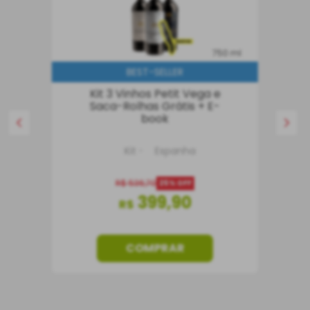
750 ml
BEST-SELLER
Kit 3 Vinhos Petit Vega e
Saca-Rolhas Grátis + E-
book
Kit
Espanha
R$
536
,
70
25%
OFF
399
,
90
R$
COMPRAR