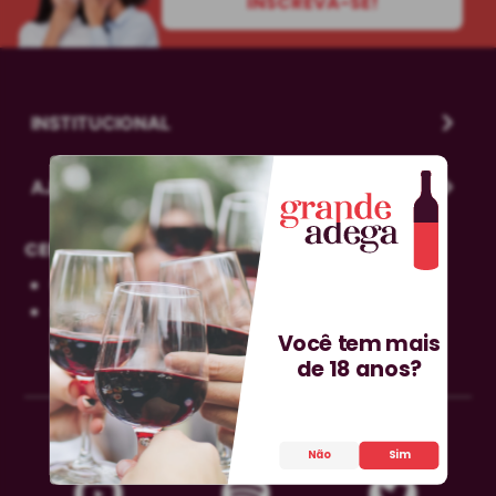
INSCREVA-SE!
INSTITUCIONAL
AJUDA
CENTRAL DE DÚVIDAS
0800-606-0566
sac@grandeadega.com.br
Segunda à sexta, das 9h às 12h e das 13h às
Você tem mais
18h.
de 18 anos?
Não
Sim