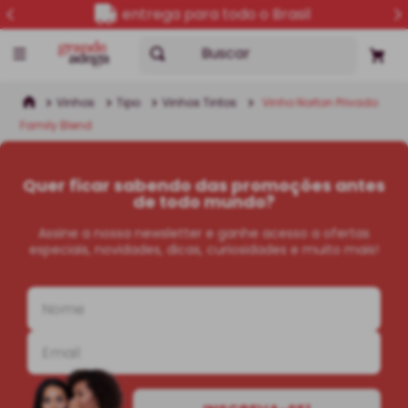
entrega para todo o Brasil
Buscar
Vinhos
Tipo
Vinhos Tintos
Vinho Norton Privado
Family Blend
Quer ficar sabendo das promoções antes
de todo mundo?
Assine a nossa newsletter e ganhe acesso a ofertas
especiais, novidades, dicas, curiosidades e muito mais!