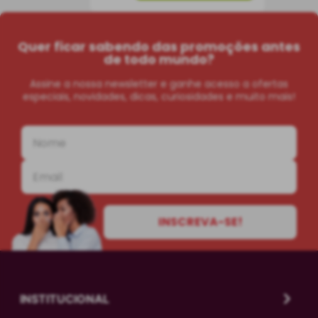
Quer ficar sabendo das promoções antes
de todo mundo?
Assine a nossa newsletter e ganhe acesso a ofertas
especiais, novidades, dicas, curiosidades e muito mais!
INSCREVA-SE!
INSTITUCIONAL