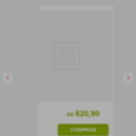
Vinho Tertre Blanc
2024 (Château du
Tertre)
Vinho Branco
França
Seco
750 ml
620
,
90
R$
COMPRAR