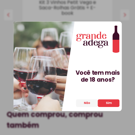
Kit 3 Vinhos Petit Vega e
Saca-Rolhas Grátis + E-
book
Kit
Espanha
R$
536
,
70
25%
OFF
399
,
90
R$
COMPRAR
Você tem mais
de 18 anos?
Não
Sim
Quem comprou, comprou
também