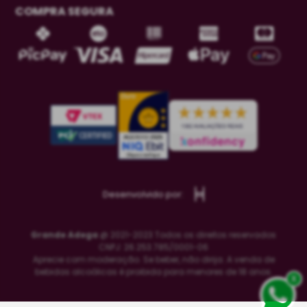
COMPRA SEGURA
Desenvolvido por:
Grande Adega
@ 2021-2023 Todos os direitos reservados
CNPJ: 26.253.785/0001-06
Aprecie com moderação. Se beber, não dirija. A venda de
bebidas alcoólicas é proibida para menores de 18 anos.
x