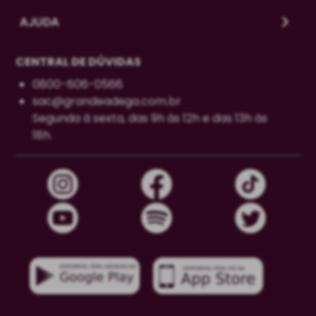
AJUDA
CENTRAL DE DÚVIDAS
0800-606-0566
sac@grandeadega.com.br
Segunda à sexta, das 9h às 12h e das 13h às
18h.