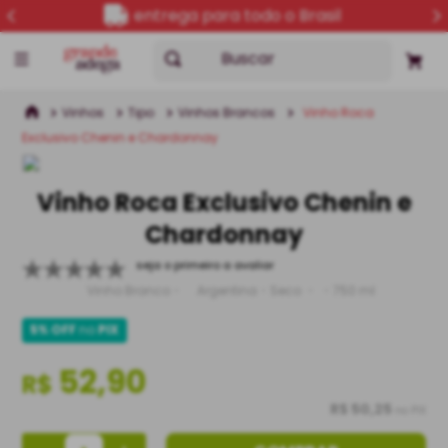
entrega para todo o Brasil
Buscar
Vinhos
Tipo
Vinhos Brancos
Vinho Roca
Exclusivo Chenin e Chardonnay
Vinho Roca Exclusivo Chenin e
Chardonnay
seja o primeiro a avaliar
Vinho Branco
Argentina
Seco
750 ml
5% OFF
no
PIX
52,90
R$
R$ 50,25
no PIX