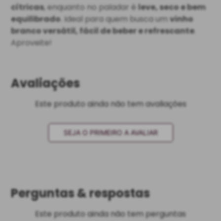
cítricas
, enquanto no paladar é
leve, seco e bem
equilibrado
. Ideal para quem busca um
vinho
branco versátil, fácil de beber e refrescante
.
Aproveite!
Avaliações
Este produto ainda não tem avaliações
SEJA O PRIMEIRO A AVALIAR
Perguntas & respostas
Este produto ainda não tem perguntas