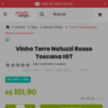
até 6x sem juros
Buscar
Vinhos
Tipo
Vinhos Tintos
Vinho Terre Natuzzi
Rosso Toscana IGT
Vinho Terre Natuzzi Rosso
Toscana IGT
seja o primeiro a avaliar
Vinho Tinto
Itália
Meio Seco
750 ml
5% OFF
no
PIX
101,90
R$
R$ 96,81
no PIX