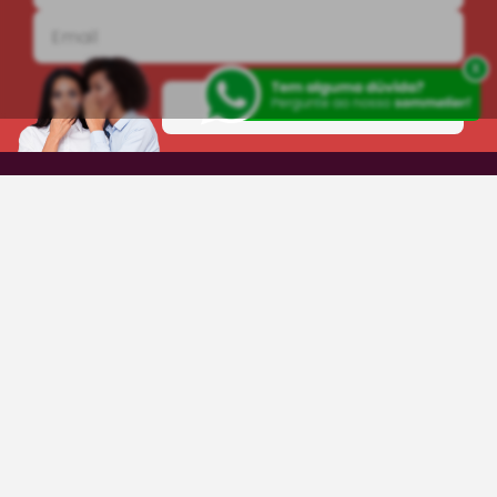
x
INSCREVA-SE!
INSTITUCIONAL
AJUDA
CENTRAL DE DÚVIDAS
0800-606-0566
sac@grandeadega.com.br
Segunda à sexta, das 9h às 12h e das 13h às
18h.