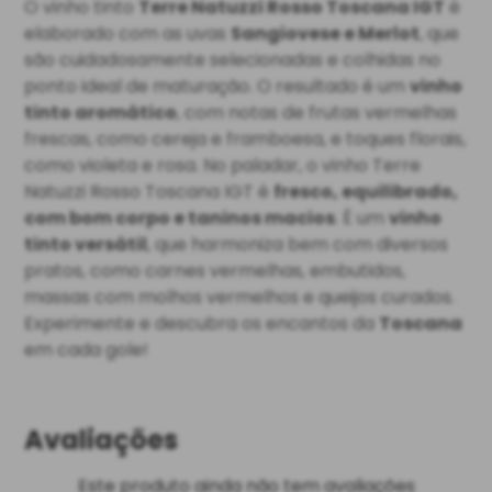
O vinho tinto
Terre Natuzzi Rosso Toscana IGT
é
elaborado com as uvas
Sangiovese e Merlot
, que
são cuidadosamente selecionadas e colhidas no
ponto ideal de maturação. O resultado é um
vinho
tinto aromático
, com notas de frutas vermelhas
frescas, como cereja e framboesa, e toques florais,
como violeta e rosa. No paladar, o vinho Terre
Natuzzi Rosso Toscana IGT é
fresco, equilibrado,
com bom corpo e taninos macios
. É um
vinho
tinto versátil
, que harmoniza bem com diversos
pratos, como carnes vermelhas, embutidos,
massas com molhos vermelhos e queijos curados.
Experimente e descubra os encantos da
Toscana
em cada gole!
Avaliações
Este produto ainda não tem avaliações