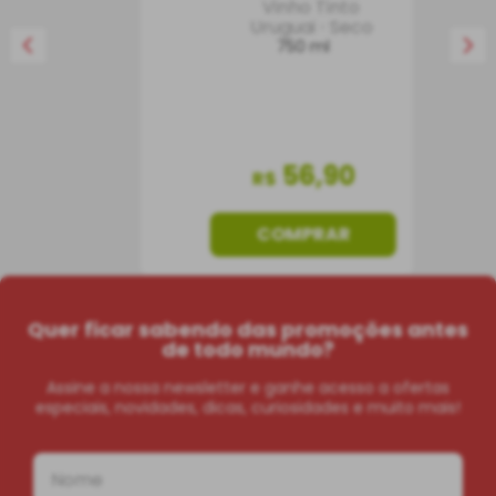
Vinho Tinto
Uruguai
Seco
750 ml
56
,
90
R$
COMPRAR
Quer ficar sabendo das promoções antes
de todo mundo?
Assine a nossa newsletter e ganhe acesso a ofertas
especiais, novidades, dicas, curiosidades e muito mais!