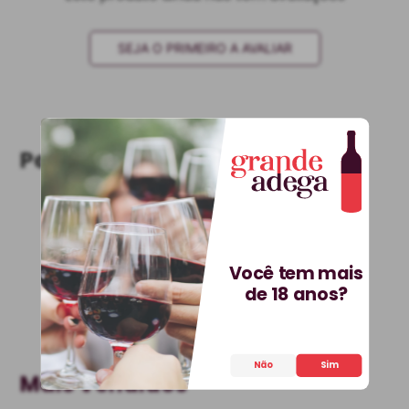
SEJA O PRIMEIRO A AVALIAR
Perguntas & respostas
Este produto ainda não tem perguntas
SEJA O PRIMEIRO A PERGUNTAR
Você tem mais
de 18 anos?
Não
Sim
Mais Vendidos