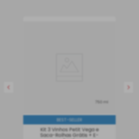
750 ml
BEST-SELLER
Kit 3 Vinhos Petit Vega e
Saca-Rolhas Grátis + E-