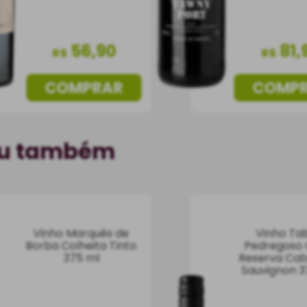
56
,
90
81
,
R$
R$
COMPRAR
COMP
ou também
Vinho Marquês de
Vinho Tab
Borba Colheita Tinto
Pedregoso
375 ml
Reserva Ca
Sauvignon 3