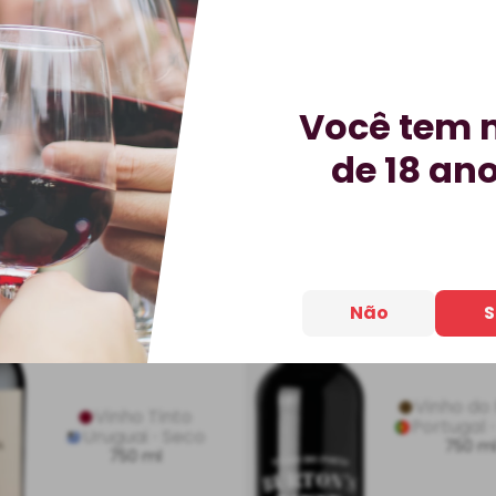
Você tem 
de 18 an
Vinho Montes
Vinho Porto B
Toscanini Reserva
Tawny
Familiar Tannat
Não
S
DESCONTO
BEST-SELLER
IMPERDÍVE
Vinho do
Vinho Tinto
Portugal
Uruguai
Seco
750 m
750 ml