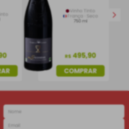
Vinho Tinto
into
França
Seco
l
750 ml
90
495
,
90
R$
RAR
COMPRAR