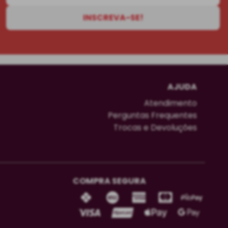
INSCREVA-SE!
AJUDA
Atendimento
Perguntas Frequentes
Trocas e Devoluções
COMPRA SEGURA