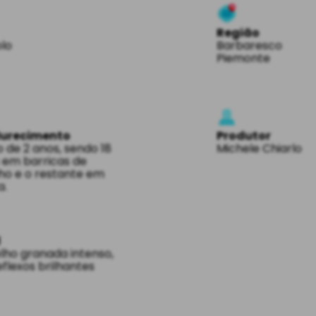
Região
lo
Barbaresco
Piemonte
urecimento
Produtor
 de 2 anos, sendo 18
Michele Chiarlo
em barricas de
ho e o restante em
a.
l
ho granada intenso,
flexos brilhantes