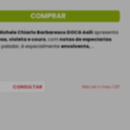
COMPRAR
ichele Chiarlo Barbaresco DOCG Asili
 apresenta 
sa, violeta e couro
, com 
notas de especiarias 
o paladar, é especialmente 
envolvente, 
taninos sedosos, mineralidade 
e 
final 
 com este grande vinho!
CONSULTAR
Não sei o meu CEP