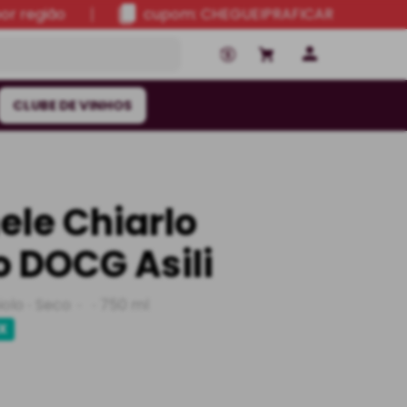
por região
cupom: CHEGUEIPRAFICAR
CLUBE DE VINHOS
ele Chiarlo
 DOCG Asili
olo
Seco
750 ml
IX