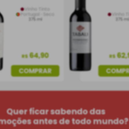
Vinho Tinto
Portugal
Seco
Vinho T
375 ml
375 m
64
,
90
62
,
R$
R$
COMPRAR
COMP
Quer ficar sabendo das
moções antes de todo mundo?