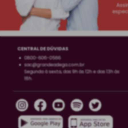
Assi
especi
CENTRAL DE DÚVIDAS
0800-606-0566
sac@grandeadega.com.br
Segunda à sexta, das 9h às 12h e das 13h às
18h.