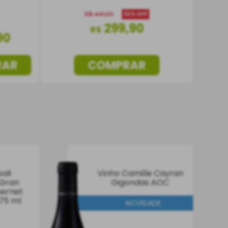
R$
441
,
00
32%
OFF
299
,
90
R$
90
RAR
COMPRAR
ali
Vinho Camille Cayran
 Gran
Gigondas AOC
bernet
75 ml
NOVIDADE