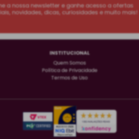
ne a nossa newsletter e ganhe acesso a ofertas
ais, novidades, dicas, curiosidades e muito mais!
INSTITUCIONAL
Quem Somos
Política de Privacidade
Termos de Uso