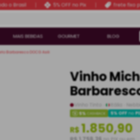
do o Brasil
5% OFF no Pix
frete fixo 
MAIS BEBIDAS
GOURMET
BLOG
rlo Barbaresco DOCG Asili
Vinho Mich
Barbaresco
Vinho Tinto
Itália
Nebbi
5% OFF
no
P
5
%
CASHBACK
1.850,90
R$
R$ 1.758,36
no PIX ou em