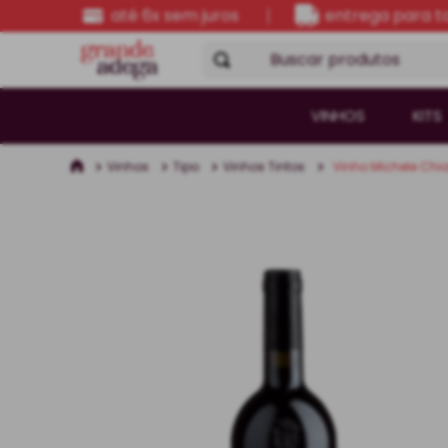
até 6x sem juros
entrega para to
Buscar produtos
VINHOS
KITS
Vinhos
Tipo
Vinhos Tintos
Vinho Michele Chia