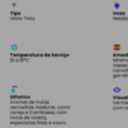
Tipo
Uvas
Vinho Tinto
Nebbio
Temperatura de Serviço
Amad
16 a 18°C
Mínimo
meses 
carval
garraf
Olfativo
Visua
Aromas de frutas
Vermel
vermelhas maduras, como
com re
cereja e framboesa, com
notas de violeta,
especiarias finas e couro.