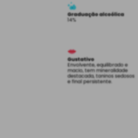
Graduação alcoólica
14%
Gustativo
Envolvente, equilibrado e
macio, tem mineralidade
destacada, taninos sedosos
e final persistente.