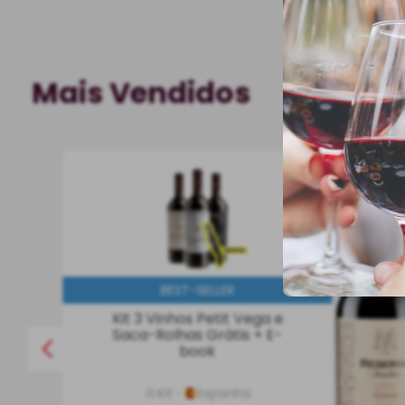
Mais Vendidos
750 ml
BEST-SELLER
Kit 3 Vinhos Petit Vega e
Saca-Rolhas Grátis + E-
book
Kit
Espanha