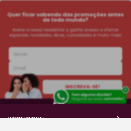
Quer ficar sabendo das promoções antes
de todo mundo?
Assine a nossa newsletter e ganhe acesso a ofertas
especiais, novidades, dicas, curiosidades e muito mais!
INSCREVA-SE!
x
INSTITUCIONAL
AJUDA