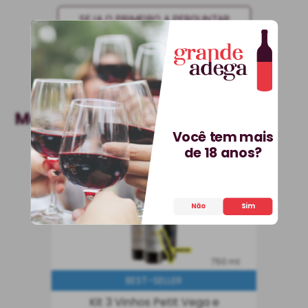
SEJA O PRIMEIRO A PERGUNTAR
Mais Vendidos
Você tem mais
de 18 anos?
Não
Sim
750 ml
BEST-SELLER
Kit 3 Vinhos Petit Vega e
Saca-Rolhas Grátis + E-