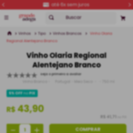
até 6x sem juros
Buscar
Vinhos
Tipo
Vinhos Brancos
Vinho Olaria
Regional Alentejano Branco
Vinho Olaria Regional
Alentejano Branco
seja o primeiro a avaliar
Vinho Branco
Portugal
Meio Seco
750 ml
5% OFF
no
PIX
43,90
R$
R$ 41,71
no PIX
－
＋
COMPRAR