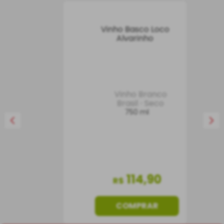
Vinho Basco Loco
Alvarinho
Vinho Branco
Brasil
Seco
750 ml
114
,
90
R$
COMPRAR