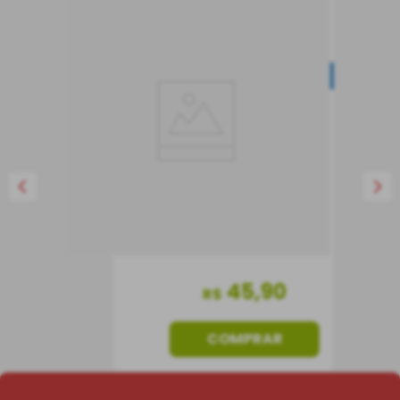
Vinho Pardalito DOC
Vinho Verde
IMPERDÍVEL
Vinho Branco
Portugal
Meio Seco
750 ml
45
,
90
R$
COMPRAR