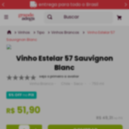
entrega para todo o Brasil
Buscar
Vinhos
Tipo
Vinhos Brancos
Vinho Estelar 57
Sauvignon Blanc
Vinho Estelar 57 Sauvignon
Blanc
seja o primeiro a avaliar
Vinho Branco
Chile
Seco
750 ml
5% OFF
no
PIX
51,90
R$
R$ 49,31
no PIX