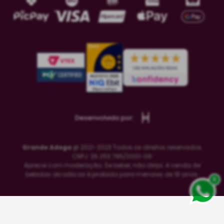
Desenvolvido por:
Grande Adega
@ 2021-2023 Todos os direitos reservados
CNPJ: 26.253.785/0001-06
Aprecie com moderação. Se beber, não dirija. A venda de
bebidas alcoólicas é proibida para menores de 18 anos.
x