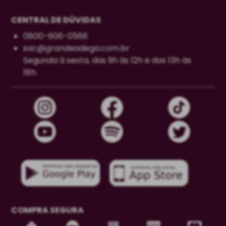
CENTRAL DE DÚVIDAS
0800-606-0566
sac@grandeadega.com.br
Segunda à sexta, das 9h às 12h e das 13h às
18h.
COMPRA SEGURA