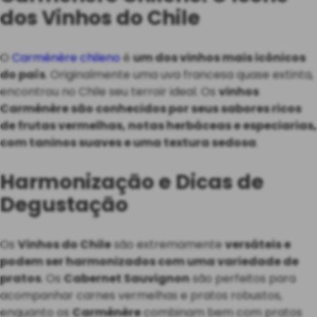
dos Vinhos do Chile
O
Carménère chileno
é
um dos vinhos mais icônicos
do país
. Originalmente uma uva francesa quase extinta,
encontrou no Chile seu terroir ideal. Os
vinhos
Carménère são conhecidos por seus sabores ricos
de frutas vermelhas, notas herbáceas e especiarias,
com taninos suaves e uma textura sedosa
.
Harmonização e Dicas de
Degustação
Os
Vinhos do Chile
são extremamente
versáteis e
podem ser harmonizados com uma variedade de
pratos
. Os
Cabernet Sauvignon
são perfeitos para
acompanhar carnes vermelhas e pratos robustos,
enquanto os
Carménère
combinam bem com pratos