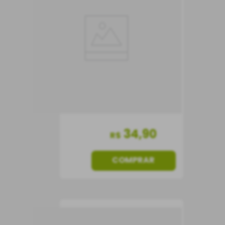
Vinho Tinto
Chile
Suave
750 ml
34
,
90
R$
COMPRAR