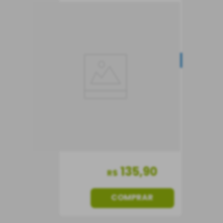
Vinho Caliterra Tributo
Gran Reserva Mezcla
Tinta
NOVIDADE
Vinho Tinto
Chile
Seco
750 ml
135
,
90
R$
COMPRAR