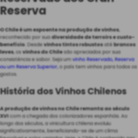
Reserva
O Chile é um expoente na produção de vinhos
,
reconhecido por sua
diversidade de terroirs e custo-
benefício
. Desde
vinhos tintos robustos
até
brancos
leves
, os
vinhos do Chile
são apreciados por sua
consistência e sabor. Seja um
vinho Reservado, Reserva
ou um Reserva Superior
, o país tem vinhos para todos os
gostos.
História dos Vinhos Chilenos
A produção de vinhos no Chile remonta ao século
XVI
com a chegada dos colonizadores espanhóis. Ao
longo dos séculos, a vinicultura chilena evoluiu
significativamente, beneficiando-se de um clima