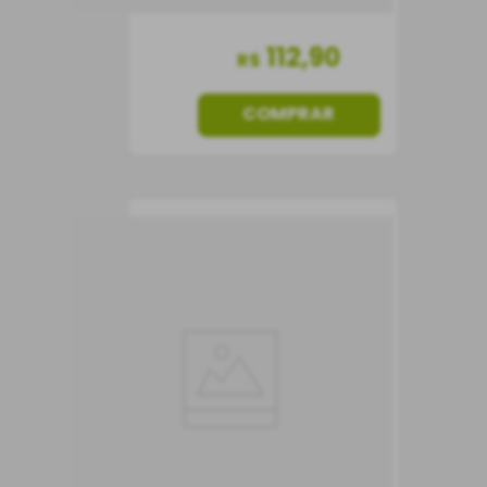
112
,
90
R$
COMPRAR
Vinho Tabali
Pedregoso Gran
Reserva Cabernet
Sauvignon 375 ml
Vinho Tinto
375 ml