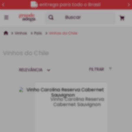
5% OFF no PIX
Buscar
Vinhos
País
Vinhos do Chile
Vinhos do Chile
FILTRAR
RELEVÂNCIA
Vinho Carolina Reserva
Cabernet Sauvignon