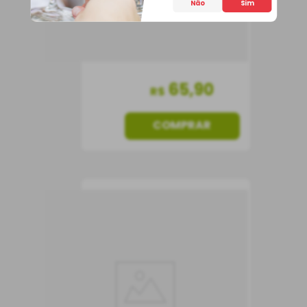
Não
Sim
65
,
90
R$
COMPRAR
Vinho Caliterra
Reserva Carmenère
Vinho Tinto