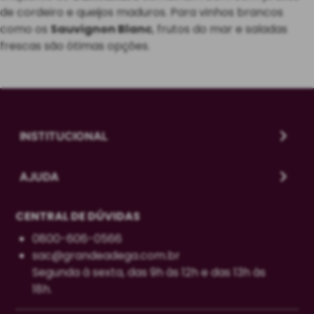
de cordeiro e queijos maduros. Para vinhos brancos
como os
Sauvignon Blanc
, frutos do mar e saladas
frescas são ótimas opções.
INSTITUCIONAL
AJUDA
CENTRAL DE DÚVIDAS
0800-606-0566
sac@grandeadega.com.br
Segunda à sexta, das 9h às 12h e das 13h às
18h.