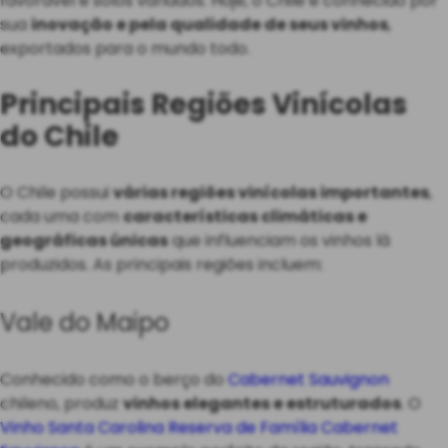
favorável e solos variados. Hoje, o Chile é conhecido por
sua
inovação e pela qualidade de seus vinhos
,
exportados para o mundo todo.
Principais Regiões Vinícolas
do Chile
O Chile possui
várias regiões vinícolas importantes
,
cada uma com
características climáticas e
geográficas únicas
que influenciam os vinhos lá
produzidos. As principais regiões incluem:
Vale do Maipo
Conhecido como o berço do
Cabernet Sauvignon
chileno, produz
vinhos elegantes e estruturados
. O
Vinho Santa Carolina Reserva de Família Cabernet