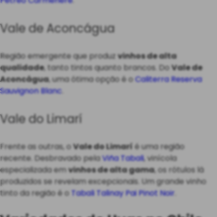
Pétreo Carmenère
.
Vale de Aconcágua
Região emergente que produz
vinhos de alta
qualidade
, tanto tintos quanto brancos. Do
Vale de
Aconcágua
, uma ótima opção é o
Caliterra Reserva
Sauvignon Blanc
.
Vale do Limarí
Frente as outras, o
Vale do Limarí
é uma região
recente. Desbravado pela
Viña Tabali
, vinícola
especializada em
vinhos de alta gama
, os rótulos lá
produzidos se revelam excepcionais. Um grande vinho
tinto da região é o
Tabali Talinay Pai Pinot Noir
.