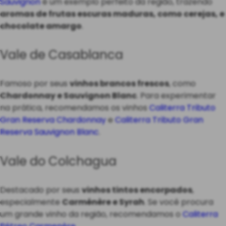
Sauvignon
é um exemplo perfeito da região, trazendo
aromas de frutas escuras maduras, como cerejas, e
chocolate amargo
.
Vale de Casablanca
Famoso por seus
vinhos brancos frescos
, como
Chardonnay e Sauvignon Blanc
. Para experimentar
na prática, recomendamos os vinhos
Caliterra Tributo
Gran Reserva Chardonnay
e
Caliterra Tributo Gran
Reserva Sauvignon Blanc
.
Vale do Colchagua
Destacado por seus
vinhos tintos encorpados
,
especialmente
Carménère e Syrah
. Se você procura
um grande vinho da região, recomendamos o
Caliterra