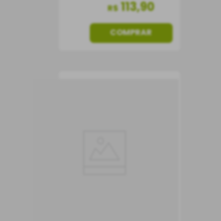
113
,
90
R$
COMPRAR
Vinho Tabali
Pedregoso Gran
Reserva Cabernet
Sauvignon
Vinho Tinto
750 ml