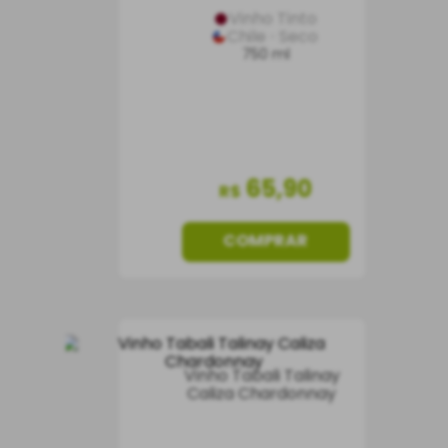
Vinho Tinto
Chile
Seco
750 ml
65
,
90
R$
COMPRAR
Vinho Tabali Talinay
Caliza Chardonnay