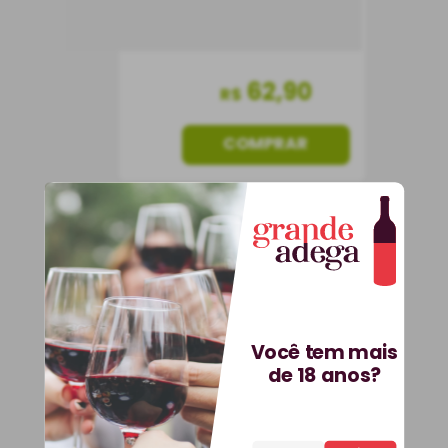
62
,
90
R$
COMPRAR
Vinho Carolina Reserva
Chardonnay
Você tem mais
de 18 anos?
Vinho Branco
Chile
Seco
750 ml