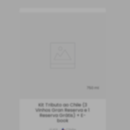
750 ml
Kit Tributo ao Chile (3
Vinhos Gran Reserva e 1
Reserva Grátis) + E-
book