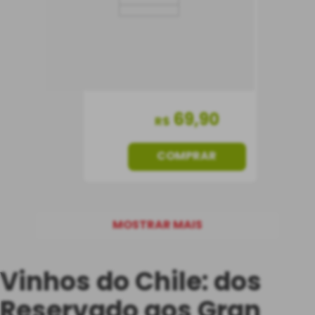
Chile
Seco
750 ml
69
,
90
R$
COMPRAR
MOSTRAR MAIS
Vinhos do Chile: dos
Reservado aos Gran