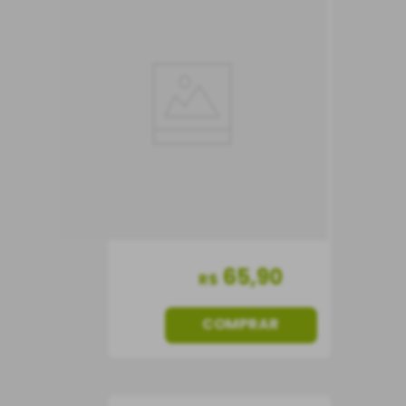
Vinho Carolina Reserva
Carmenère
Vinho Tinto
Chile
Seco
750 ml
65
,
90
R$
COMPRAR