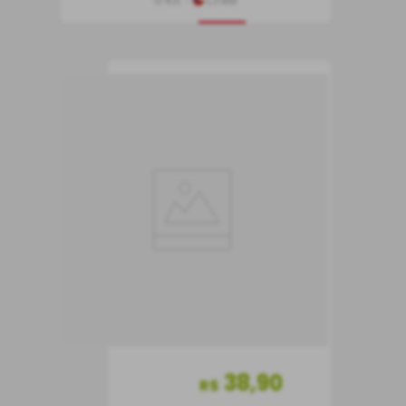
Kit
Chile
R$
433
,
60
16%
OFF
362
,
90
R$
COMPRAR
Vinho Santa Carolina
Reservado
Chardonnay
Vinho Branco
Chile
Seco
750 ml
38
,
90
R$