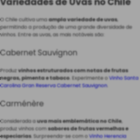
Variedades de Uvas no Chile
O Chile cultiva uma
ampla variedade de uvas
,
permitindo a produção de uma grande diversidade de
vinhos. Entre as uvas, as mais notáveis são:
Cabernet Sauvignon
Produz
vinhos estruturados com notas de frutas
negras, pimenta e tabaco
. Experimente o
Vinho Santa
Carolina Gran Reserva Cabernet Sauvignon
.
Carménère
Considerada a
uva mais emblemática no Chile
,
produz vinhos com
sabores de frutas vermelhas e
especiarias
. Surpreenda-se com o
Vinho Herencia