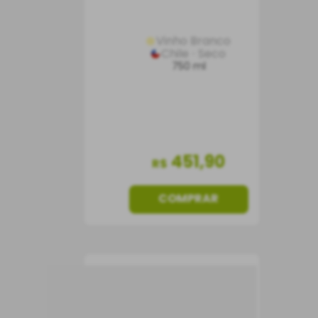
Vinho Branco
Chile
Seco
750 ml
451
,
90
R$
COMPRAR
Vinho Bodega Vieja
Suave Tinto