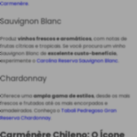
Carmenère
.
Sauvignon Blanc
Produz
vinhos frescos e aromáticos
, com notas de
frutas cítricas e tropicais. Se você procura um vinho
Sauvignon Blanc de
excelente custo-benefício
,
experimente o
Carolina Reserva Sauvignon Blanc
.
Chardonnay
Oferece uma
ampla gama de estilos
, desde os mais
frescos e frutados até os mais encorpados e
amadeirados. Conheça o
Tabali Pedregoso Gran
Reserva Chardonnay
.
Carménère Chileno: O Ícone