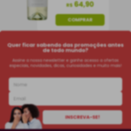
64
,
90
R$
COMPRAR
Quer ficar sabendo das promoções antes
de todo mundo?
Assine a nossa newsletter e ganhe acesso a ofertas
especiais, novidades, dicas, curiosidades e muito mais!
INSCREVA-SE!