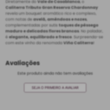
Diretamente do
Vale de Casablanca
, o
Caliterra Tributo Gran Reserva Chardonnay
revela um bouquet aromático rico e complexo,
com notas de
avelã, amêndoas e nozes
,
complementadas por sutis
toques de pêssego
maduro e delicadas flores brancas
. No paladar,
é
elegante, equilibrado e fresco
. Surpreenda-se
com este vinho da renomada
Viña Caliterra
!
Avaliações
Este produto ainda não tem avaliações
SEJA O PRIMEIRO A AVALIAR