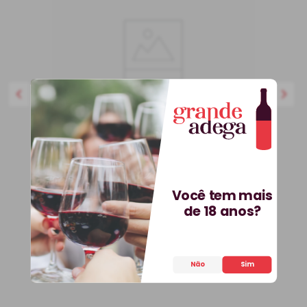
750 ml
BEST-SELLER
Kit 3 Vinhos Petit Vega e
Você tem mais
Saca-Rolhas Grátis + E-
de 18 anos?
book
Kit
Espanha
R$
536
,
70
25%
OFF
Não
Sim
399
,
90
R$