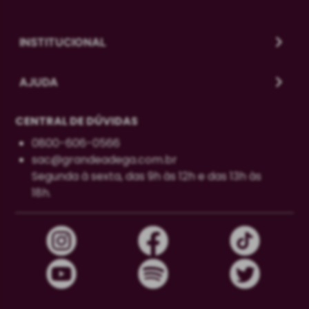
INSTITUCIONAL
AJUDA
CENTRAL DE DÚVIDAS
0800-606-0566
sac@grandeadega.com.br
Segunda à sexta, das 9h às 12h e das 13h às
18h.