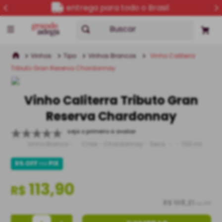
entrega para todo o Brasil
Buscar
Vinhos
Tipo
Vinhos Brancos
Vinho Caliterra
Tributo Gran Reserva Chardonnay
Vinho Caliterra Tributo Gran
Reserva Chardonnay
seja o primeiro a avaliar
Vinho Branco
Chile
Chardonnay
Seco
750 ml
5% OFF
no
PIX
113,90
R$
R$ 108,21
no PIX