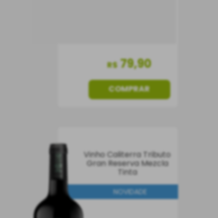
79
,
90
R$
COMPRAR
Vinho Caliterra Tributo
Gran Reserva Mezcla
Tinta
NOVIDADE