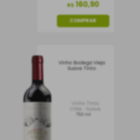
160
,
90
R$
COMPRAR
Vinho Bodega Vieja
Suave Tinto
Vinho Tinto
Chile
Suave
750 ml