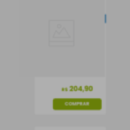
Vinho Porto Burton’s 10
Anos
DESCONTO PROGRESSIVO
Vinho do Porto
Portugal
Doce
750 ml
204
,
90
R$
COMPRAR