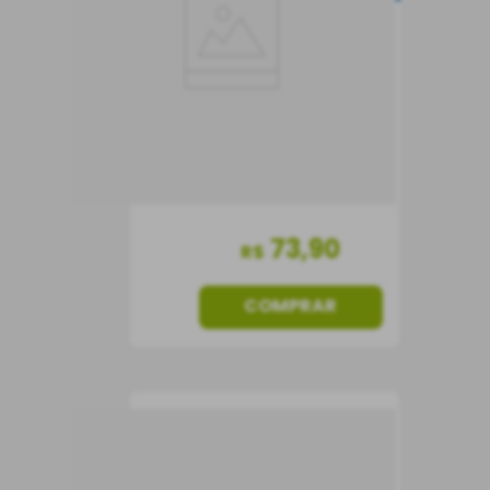
Vinho Tinto
Itália
Seco
750 ml
73
,
90
R$
COMPRAR
Vinho Porto Burton’s
Ruby