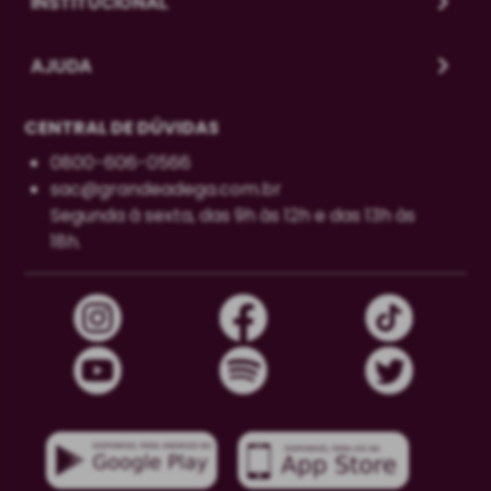
INSTITUCIONAL
AJUDA
CENTRAL DE DÚVIDAS
0800-606-0566
sac@grandeadega.com.br
Segunda à sexta, das 9h às 12h e das 13h às
18h.