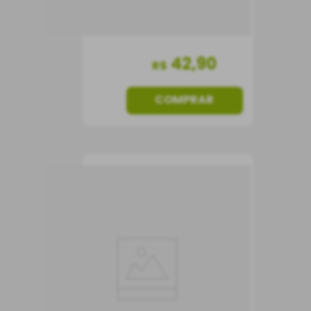
42
,
90
R$
COMPRAR
Vinho Porto
Intermares Tawny
Vinho do Porto
Portugal
Doce
750 ml