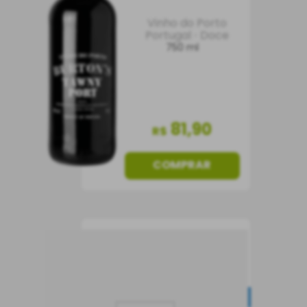
Vinho do Porto
Portugal
Doce
750 ml
81
,
90
R$
COMPRAR
Vinho Forte Ambrone
Chianti Riserva DOCG
NOVIDADE