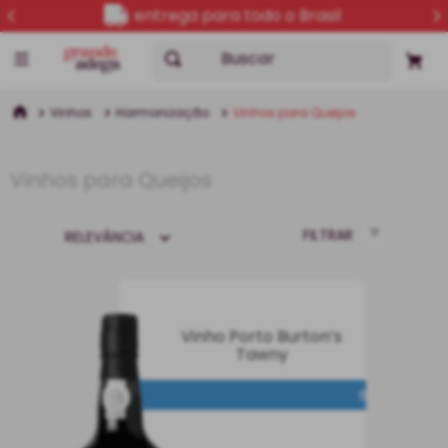
5% OFF no PIX
Buscar
Vinhos
Harmonização
Vinhos para Queijos
Vinhos para Queijos
FILTRAR
RELEVÂNCIA
Vinho Porto Burton’s
Tawny
DESCONTO PROGRESSIVO