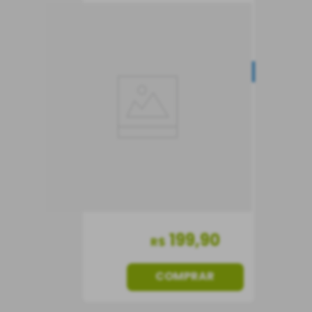
Vinho Dubourdieu
Liaison Tinto
NOVIDADE
Vinho Tinto
França
Seco
750 ml
199
,
90
R$
COMPRAR