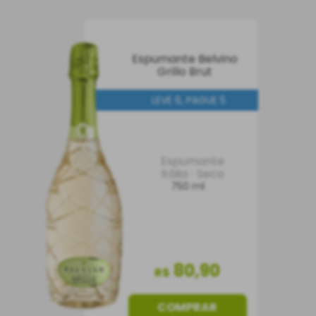
Espumante Belvino
Grillo Brut
LEVE 6, PAGUE 5
Espumante
Itália
Seco
750 ml
80
,
90
R$
COMPRAR