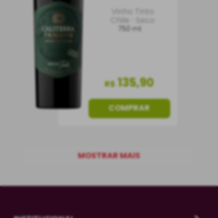
Vinho Tinto
Chile
Seco
750 ml
135
,
90
R$
COMPRAR
MOSTRAR MAIS