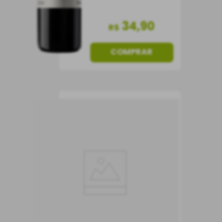
34
,
90
R$
COMPRAR
Frisante Lambrusco
Villa Fabrizia Amabile
Tinto
Frisante
Itália