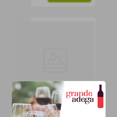
Frisante Bacio della
Luna
Frisante
Brasil
Suave
750 ml
32
,
90
R$