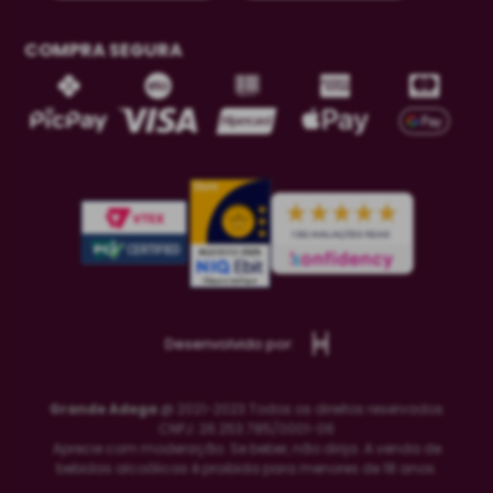
COMPRA SEGURA
Desenvolvido por:
Grande Adega
@ 2021-2023 Todos os direitos reservados
CNPJ: 26.253.785/0001-06
Aprecie com moderação. Se beber, não dirija. A venda de
bebidas alcoólicas é proibida para menores de 18 anos.