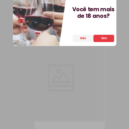
COMPRAR
Você tem mais
de 18 anos?
Não
Sim
Espumante 3B Rosé
Espumante
Portugal
Seco
750 ml