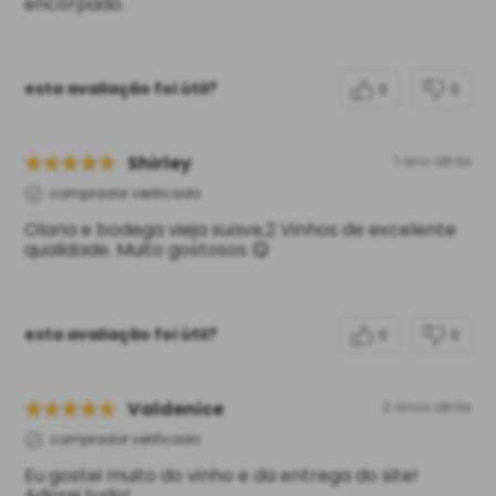
encorpado.
esta avaliação foi útil?
0
0
Shirley
1 ano atrás
comprador verificado
Olaria e bodega vieja suave,2 Vinhos de excelente
qualidade. Muito gostosos 😋
esta avaliação foi útil?
0
0
Valdenice
2 anos atrás
comprador verificado
Eu gostei muito do vinho e da entrega do site!
Adorei tudo!