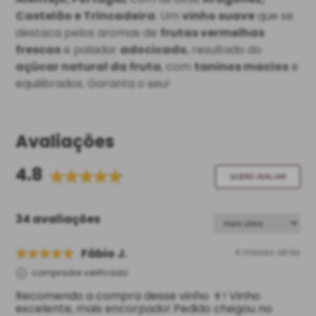
Castelão e Trincadeira
. Um
vinho suave
que se
destaca pelos aromas de
frutas vermelhas
frescas
e paladar
adocicado
, resultado do
açúcar natural da fruta
, com
taninos macios
e
equilibrados. Garanta o seu!
Avaliações
4.8
QUERO AVALIAR
34 avaliações
Fábio J.
4 meses atrás
comprador verificado
Recomendo a compra desse vinho 🍷! Vinho
excelente, mais encorpado! Pedido chegou no