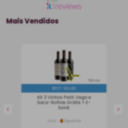
Mais Vendidos
750 ml
BEST-SELLER
Kit 3 Vinhos Petit Vega e
Saca-Rolhas Grátis + E-
book
Kit
Espanha