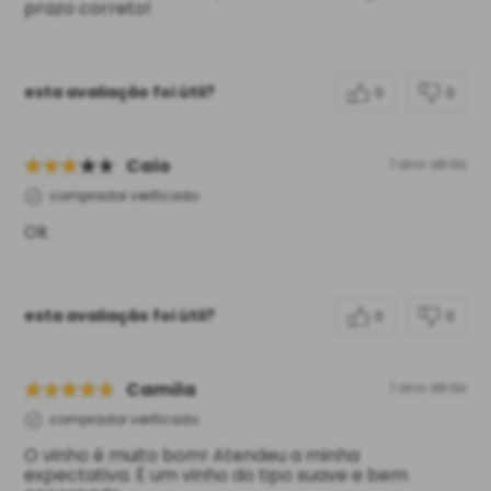
prazo correto!
esta avaliação foi útil?
0
0
Caio
1 ano atrás
comprador verificado
Ok
esta avaliação foi útil?
0
0
Camila
1 ano atrás
comprador verificado
O vinho é muito bom! Atendeu a minha
expectativa. É um vinho do tipo suave e bem