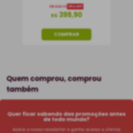
R$
536
,
70
25%
OFF
399
,
90
R$
COMPRAR
Quem comprou, comprou
também
Quer ficar sabendo das promoções antes
de todo mundo?
Assine a nossa newsletter e ganhe acesso a ofertas