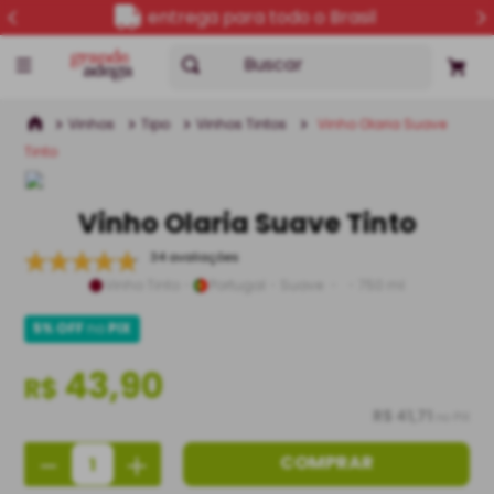
entrega para todo o Brasil
Buscar
Vinhos
Tipo
Vinhos Tintos
Vinho Olaria Suave
Tinto
Vinho Olaria Suave Tinto
34 avaliações
Vinho Tinto
Portugal
Suave
750 ml
5% OFF
no
PIX
43,90
R$
R$ 41,71
no PIX
－
＋
COMPRAR