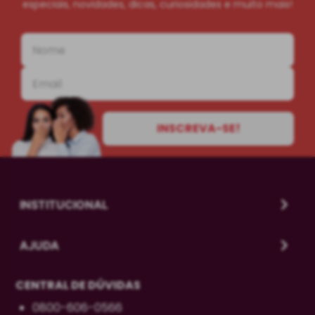
especiais, novidades, dicas, curiosidades e muito mais!
INSCREVA-SE!
INSTITUCIONAL
AJUDA
CENTRAL DE DÚVIDAS
0800-606-0566