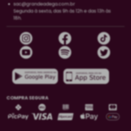
sac@grandeadega.com.br
Segunda à sexta, das 9h às 12h e das 13h às
18h.
COMPRA SEGURA