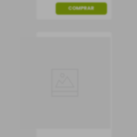
COMPRAR
Vinho Régia Colheita
Alentejo DOC Tinto
Vinho Tinto
Portugal
Seco
750 ml