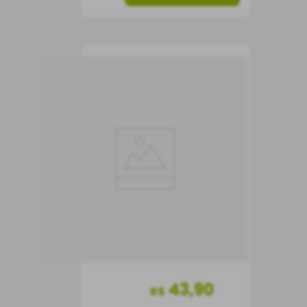
Vinho Olaria Regional
Alentejano Tinto
Vinho Tinto
Portugal
Meio Seco
750 ml
43
,
90
R$