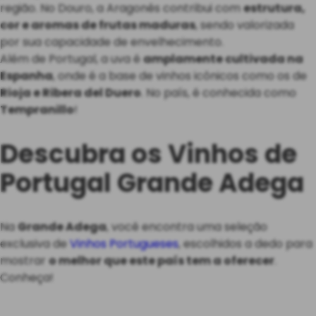
região. No Douro, a Aragonês contribui com
estrutura,
cor e aromas de frutas maduras
, sendo valorizada
por sua capacidade de envelhecimento.
Além de Portugal, a uva é
amplamente cultivada na
Espanha
, onde é a base de vinhos icônicos como os de
Rioja e Ribera del Duero
. No país, é conhecida como
Tempranillo
!
Descubra os Vinhos de
Portugal Grande Adega
Na
Grande Adega
, você encontra uma seleção
exclusiva de
Vinhos Portugueses
, escolhidos a dedo para
mostrar
o melhor que este país tem a oferecer
.
Conheça!