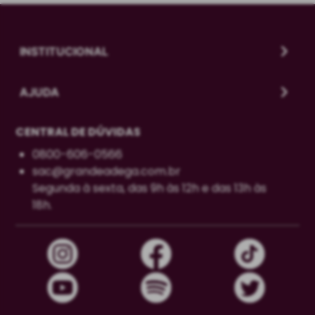
INSTITUCIONAL
AJUDA
CENTRAL DE DÚVIDAS
0800-606-0566
sac@grandeadega.com.br
Segunda à sexta, das 9h às 12h e das 13h às
18h.