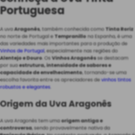
Portuguesa
A uva
Aragonês
, também conhecida como
Tinta Roriz
no norte de Portugal e
Tempranillo
na Espanha, é uma
das variedades mais importantes para a produção de
Vinhos de Portugal
, especialmente nas regiões do
Alentejo e Douro
. Os
Vinhos Aragonês
se destacam
por sua
estrutura, intensidade de sabores e
capacidade de envelhecimento
, tornando-se uma
escolha favorita entre os apreciadores de
vinhos tintos
robustos e elegantes
.
Origem da Uva Aragonês
A uva Aragonês tem uma
origem antiga e
controversa
, sendo provavelmente nativa da