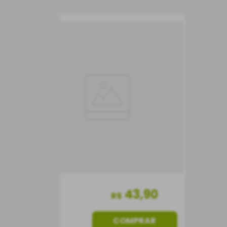
Vinho Olaria Suave
Rosé
Vinho Rosé
Portugal
Suave
750 ml
43
,
90
R$
COMPRAR