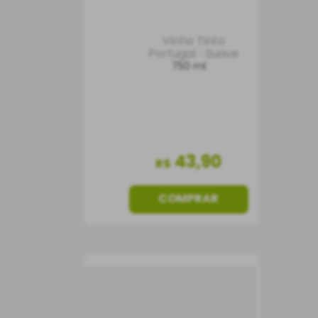
Vinho Tinto
Portugal
Suave
750 ml
43
,
90
R$
COMPRAR
Vinho Monsaraz Tinto
Alentejo DOC