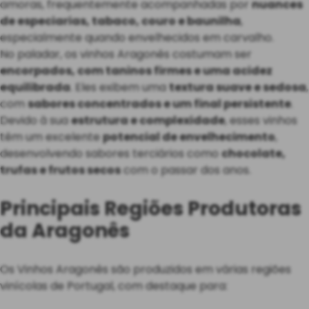
amoras, frequentemente acompanhadas por
nuances
de especiarias, tabaco, couro e baunilha
,
especialmente quando envelhecidos em carvalho.
No paladar, os vinhos Aragonês costumam ser
encorpados, com taninos firmes e uma acidez
equilibrada
. Eles exibem uma
textura suave e sedosa
,
com
sabores concentrados e um final persistente
.
Devido à sua
estrutura e complexidade
, esses vinhos
têm um excelente
potencial de envelhecimento
,
desenvolvendo sabores terciários como
chocolate,
trufas e frutos secos
com o passar dos anos.
Principais Regiões Produtoras
da Aragonês
Os Vinhos Aragonês são produzidos em várias regiões
vinícolas de Portugal, com destaque para: