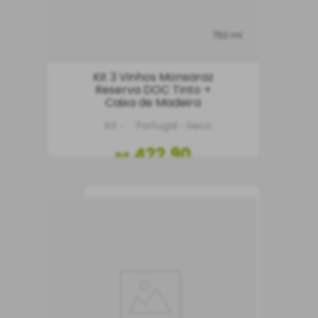
750 ml
Kit 3 Vinhos Monsaraz
Reserva DOC Tinto +
Caixa de Madeira
Kit
Portugal
Seco
422
,
90
R$
COMPRAR
Vinho Terras d'el Rei
Tinto
Vinho Tinto