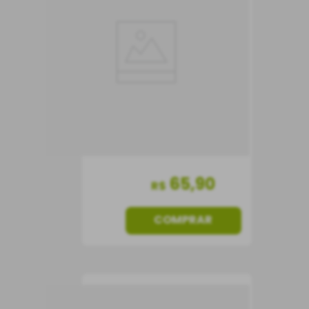
Vinho Tinto
Portugal
Seco
750 ml
65
,
90
R$
COMPRAR