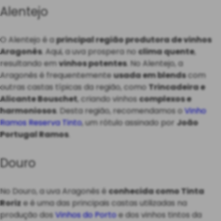
Alentejo
O Alentejo é a
principal região produtora de vinhos
Aragonês
. Aqui, a uva prospera no
clima quente
,
resultando em
vinhos potentes
. No Alentejo, a
Aragonês é frequentemente
usada em blends
com
outras castas típicas da região, como
Trincadeira e
Alicante Bouschet
, criando vinhos
complexos e
harmoniosos
. Desta região, recomendamos o
Vinho
Ramos Reserva Tinto
, um rótulo assinado por
João
Portugal Ramos
.
Douro
No Douro, a uva Aragonês é
conhecida como Tinta
Roriz
e é uma das principais castas utilizadas na
produção dos
Vinhos do Porto
e dos vinhos tintos da