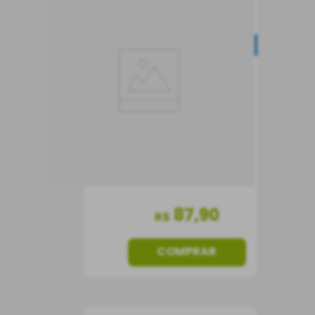
Vinho Marquês de
Borba Colheita Tinto
BEST-SELLER
Vinho Tinto
Portugal
Seco
750 ml
87
,
90
R$
COMPRAR