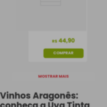
Portugal
Seco
750 ml
44
,
90
R$
COMPRAR
MOSTRAR MAIS
Vinhos Aragonês:
conheça a Uva Tinta