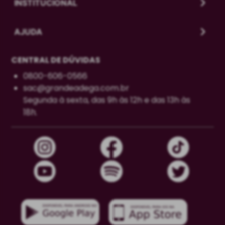
INSTITUCIONAL
AJUDA
CENTRAL DE DÚVIDAS
0800-606-0566
sac@grandeadega.com.br
Segunda à sexta, das 9h às 12h e das 13h às
18h.