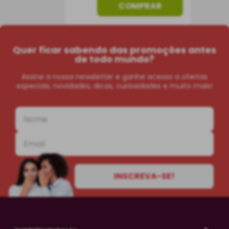
COMPRAR
Quer ficar sabendo das promoções antes
de todo mundo?
Assine a nossa newsletter e ganhe acesso a ofertas
especiais, novidades, dicas, curiosidades e muito mais!
INSCREVA-SE!