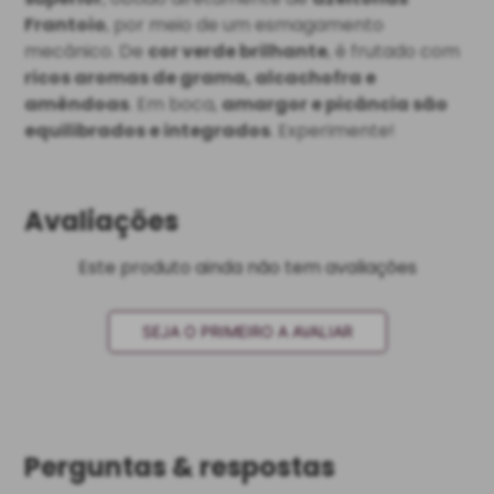
Frantoio
, por meio de um esmagamento
mecânico. De
cor verde brilhante
, é frutado com
ricos aromas de grama, alcachofra e
amêndoas
. Em boca,
amargor e picância são
equilibrados e integrados
. Experimente!
Avaliações
Este produto ainda não tem avaliações
SEJA O PRIMEIRO A AVALIAR
Perguntas & respostas