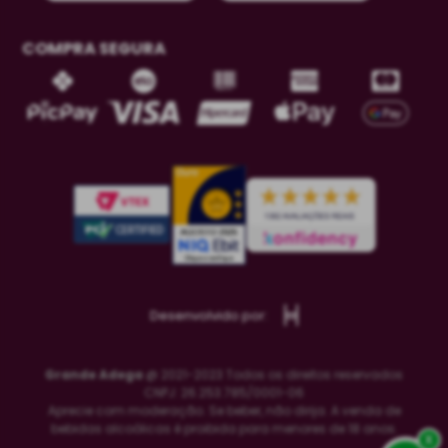
COMPRA SEGURA
Desenvolvido por:
Grande Adega
@ 2021-2023 Todos os direitos reservados
CNPJ: 26.253.785/0001-06
Aprecie com moderação. Se beber, não dirija. A venda de
bebidas alcoólicas é proibida para menores de 18 anos.
x