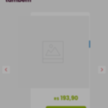
Azeite de Oliva
Extravirgem Paganini
IGP Sicília 500 ml
NOVIDADE
Azeite
Itália
500 ml
193
,
90
R$