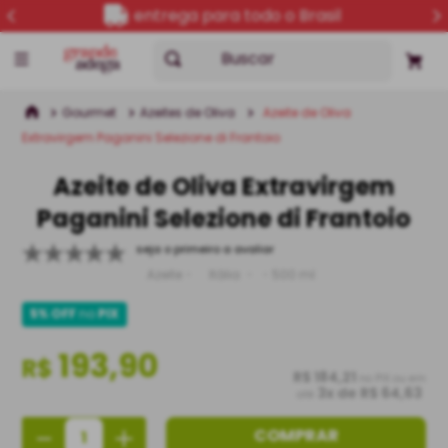
entrega para todo o Brasil
Buscar
Gourmet
Azeites de Oliva
Azeite de Oliva
Extravirgem Paganini Selezione di Frantoio
Azeite de Oliva Extravirgem
Paganini Selezione di Frantoio
seja o primeiro a avaliar
Azeite
Itália
500 ml
5% OFF
no
PIX
193,90
R$
R$ 184,21
no PIX ou em
3
x de
R$ 64,63
até
－
＋
COMPRAR