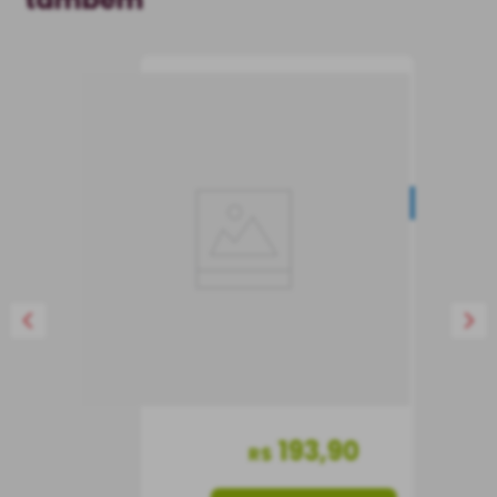
Azeite de Oliva
Extravirgem Paganini
IGP Sicília 500 ml
NOVIDADE
Azeite
Itália
500 ml
193
,
90
R$