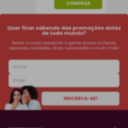
COMPRAR
Quer ficar sabendo das promoções antes
de todo mundo?
Assine a nossa newsletter e ganhe acesso a ofertas
especiais, novidades, dicas, curiosidades e muito mais!
INSCREVA-SE!