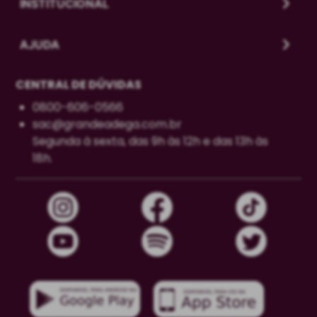
INSTITUCIONAL
AJUDA
CENTRAL DE DÚVIDAS
0800-606-0566
sac@grandeadega.com.br
Segunda à sexta, das 9h às 12h e das 13h às
18h.