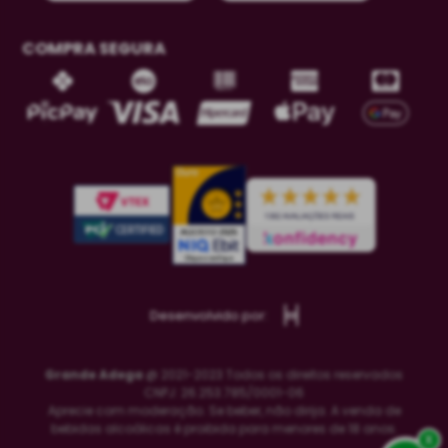
COMPRA SEGURA
Desenvolvido por:
Grande Adega
@ 2021-2023 Todos os direitos reservados
CNPJ: 26.253.785/0001-06
Aprecie com moderação. Se beber, não dirija. A venda de
bebidas alcoólicas é proibida para menores de 18 anos.
x