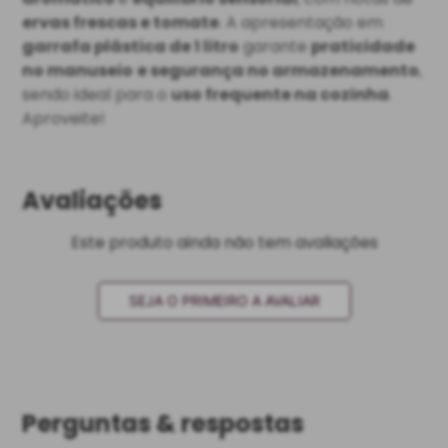
ervas frescas e tomate
. A apresentação em
garrafa plástica de 1 litro
garante
praticidade
no manuseio
e segurança no armazenamento
,
sendo ideal para o
uso frequente na cozinha
.
Aproveite!
Avaliações
Este produto ainda não tem avaliações
SEJA O PRIMEIRO A AVALIAR
Perguntas & respostas