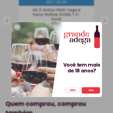
BEST-SELLER
Kit 3 Vinhos Petit Vega e
Saca-Rolhas Grátis + E-
book
Kit
Espanha
R$
536
,
70
25%
OFF
399
,
90
R$
Você tem mais
COMPRAR
de 18 anos?
Não
Sim
Quem comprou, comprou
também