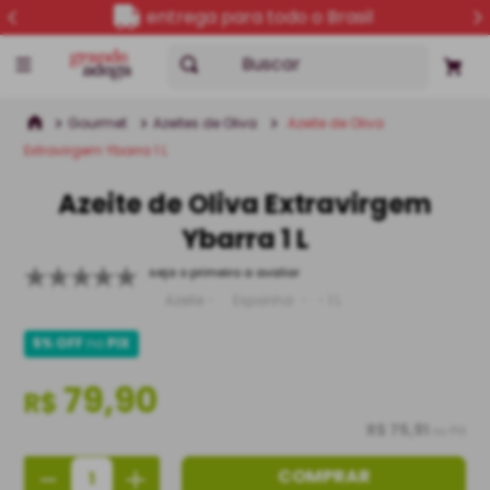
entrega para todo o Brasil
Buscar
Gourmet
Azeites de Oliva
Azeite de Oliva
Extravirgem Ybarra 1 L
Azeite de Oliva Extravirgem
Ybarra 1 L
seja o primeiro a avaliar
Azeite
Espanha
1 L
5% OFF
no
PIX
79,90
R$
R$ 75,91
no PIX
－
＋
COMPRAR