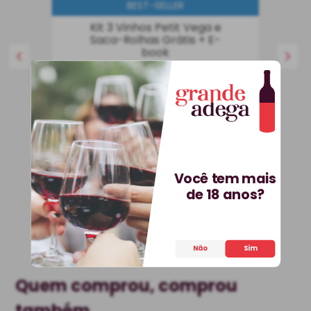
BEST-SELLER
Kit 3 Vinhos Petit Vega e
Saca-Rolhas Grátis + E-
book
Kit
Espanha
R$
536
,
70
25%
OFF
399
,
90
R$
Você tem mais
COMPRAR
de 18 anos?
Não
Sim
Quem comprou, comprou
também