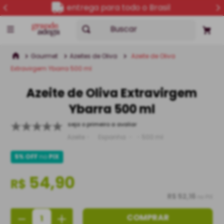
entrega para todo o Brasil
Buscar
Gourmet
Azeites de Oliva
Azeite de Oliva
Extravirgem Ybarra 500 ml
Azeite de Oliva Extravirgem
Ybarra 500 ml
seja o primeiro a avaliar
Azeite
Espanha
500 ml
5% OFF
no
PIX
54,90
R$
R$ 52,16
no PIX
－
＋
COMPRAR