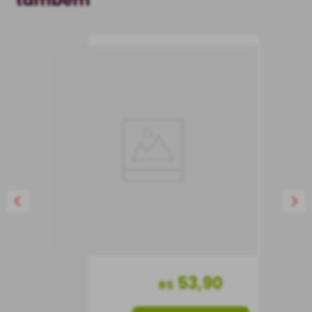
Azeite de Oliva
Extravirgem Ybarra
Gran Selección 500 ml
Azeite
Espanha
500 ml
53
,
90
R$