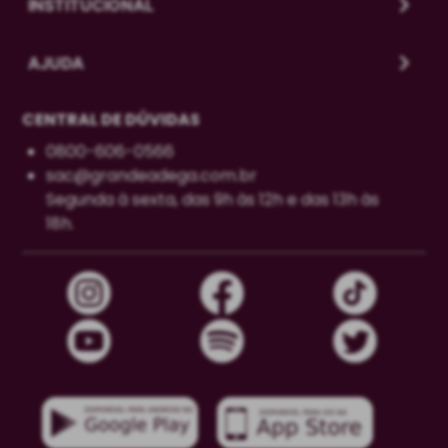
INSTITUCIONAL
AJUDA
CENTRAL DE DÚVIDAS
0800-606-0566
sac@grandeadega.com.br
Segunda à sexta, das 9h às 12h e das 13h às
18h.