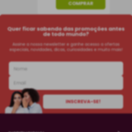
COMPRAR
Quer ficar sabendo das promoções antes
de todo mundo?
Assine a nossa newsletter e ganhe acesso a ofertas
especiais, novidades, dicas, curiosidades e muito mais!
INSCREVA-SE!