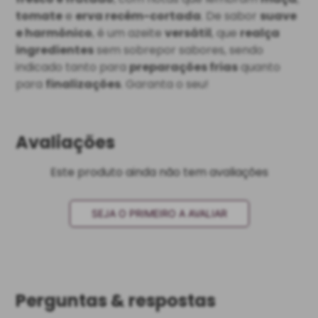
tomate
e
erva recém-cortada
. De sabor
suave
e harmônico
, é um azeite
versátil
, que
realça
ingredientes
sem sobrepor sabores, sendo
indicado tanto para
preparações frias
quanto
para
finalizações
. Garanta o seu!
Avaliações
Este produto ainda não tem avaliações
SEJA O PRIMEIRO A AVALIAR
Perguntas & respostas