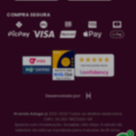
COMPRA SEGURA
Desenvolvido por:
Grande Adega
@ 2021-2023 Todos os direitos reservados
CNPJ: 26.253.785/0001-06
Aprecie com moderação. Se beber, não dirija. A venda de
bebidas alcoólicas é proibida para menores de 18 anos.
x