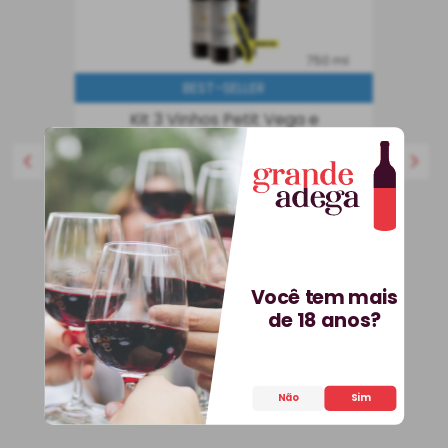
750 ml
BEST-SELLER
Kit 3 Vinhos Petit Vega e
Saca-Rolhas Grátis + E-
book
Kit
Espanha
R$
536
,
70
25%
OFF
399
,
90
R$
Você tem mais
de 18 anos?
COMPRAR
Não
Sim