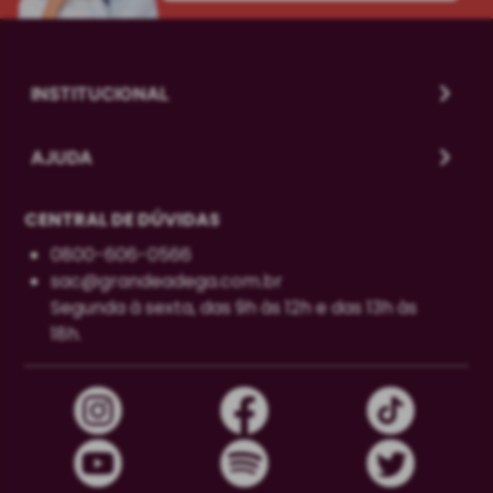
INSTITUCIONAL
AJUDA
CENTRAL DE DÚVIDAS
0800-606-0566
sac@grandeadega.com.br
Segunda à sexta, das 9h às 12h e das 13h às
18h.