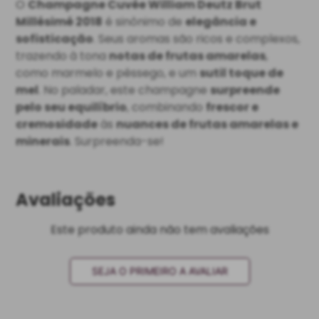
O
Champagne Cuvée William Deutz Brut
Millésimé 2018
é sinônimo de
elegância e
sofisticação
. Seus aromas são ricos e complexos,
trazendo à tona
notas de frutas amarelas
,
como marmelo e pêssego, e um
sutil toque de
mel
. No paladar, este champagne
surpreende
pelo seu equilíbrio
, combinando
frescor e
cremosidade
às
nuances de frutas amarelas e
minerais
. Surpreenda-se!
Avaliações
Este produto ainda não tem avaliações
SEJA O PRIMEIRO A AVALIAR