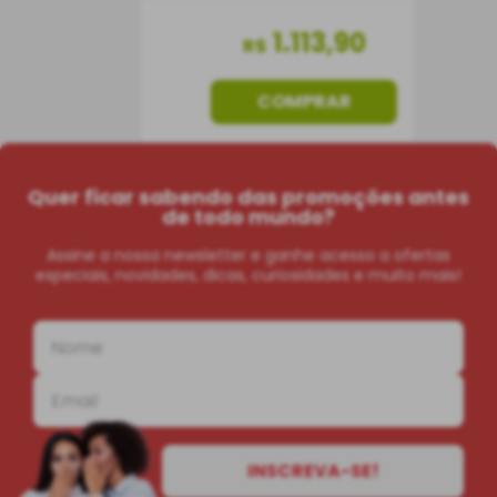
1
.
113
,
90
R$
COMPRAR
Quer ficar sabendo das promoções antes
de todo mundo?
Assine a nossa newsletter e ganhe acesso a ofertas
especiais, novidades, dicas, curiosidades e muito mais!
INSCREVA-SE!