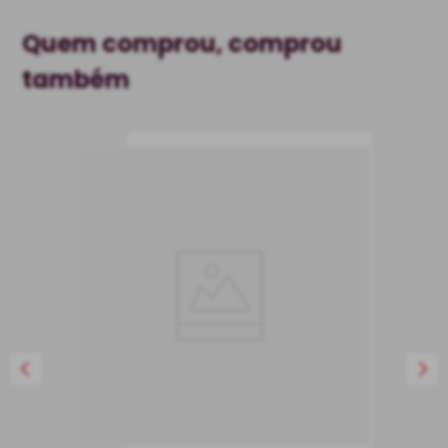
Quem comprou, comprou
também
Champagne Deutz
Brut Millésimé 2016
Champagne
França
Seco
750 ml