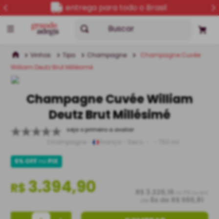
entrega para todo o Brasil
Buscar
Vinhos
Tipo
Champagne
Champagne Cuvée
William Deutz Brut Millésimé
Champagne Cuvée William
Deutz Brut Millésimé
seja o primeiro a avaliar
Champagne
França
Seco
750 ml
5% OFF
no
PIX
3.394,90
R$
R$ 3.225,16
no PIX ou em
6
x de
R$ 565,81
até