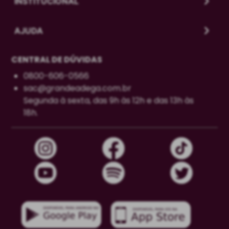
INSTITUCIONAL
AJUDA
CENTRAL DE DÚVIDAS
0800-606-0566
sac@grandeadega.com.br
Segunda à sexta, das 9h às 12h e das 13h às
18h.