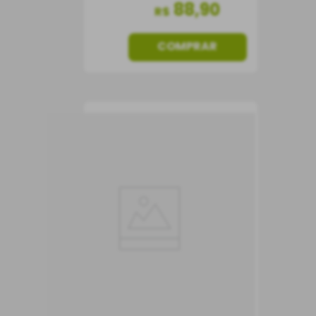
88
,
90
R$
COMPRAR
Vinho Pata Negra Oro
Branco
Vinho Branco
Espanha
Seco
750 ml