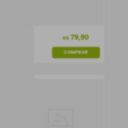
79
,
90
R$
COMPRAR
Espumante Messias
Bairrada Brut Milésime
Espumante