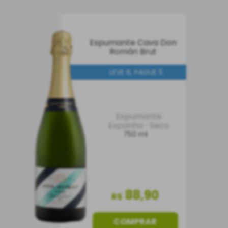
Espumante Cava Don
Román Brut
LEVE 6, PAGUE 5
Espumante
Espanha
Seco
750 ml
88
,
90
R$
COMPRAR