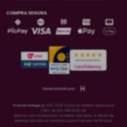
COMPRA SEGURA
Desenvolvido por:
Grande Adega
@ 2021-2023 Todos os direitos reservados
CNPJ: 26.253.785/0001-06
Aprecie com moderação. Se beber, não dirija. A venda de
bebidas alcoólicas é proibida para menores de 18 anos.