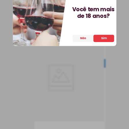
COMPRAR
Você tem mais
de 18 anos?
Não
Sim
Espumante Cava Semi
Sec Don Román
LEVE 6, PAGUE 5
Espumante
Espanha
Meio Seco
750 ml