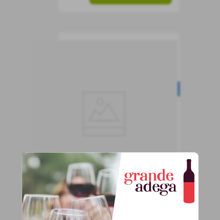
Espumante Santa
Carolina Sparkling Brut
LEVE 6, PAGUE 5
Espumante
Chile
Brut
750 ml
56
,
90
R$