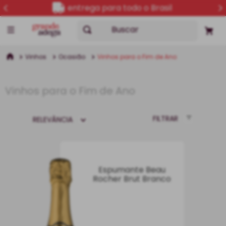
entrega para todo o Brasil
Buscar
Vinhos
Ocasião
Vinhos para o Fim de Ano
Vinhos para o Fim de Ano
FILTRAR
RELEVÂNCIA
Espumante Beau
Rocher Brut Branco