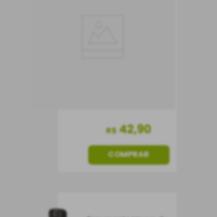
Tinto
Frisante
Itália
42
,
90
R$
COMPRAR