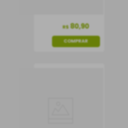
80
,
90
R$
COMPRAR
Espumante Cava Don
Román Brut 375 ml
Espumante
Espanha
Seco
375 ml