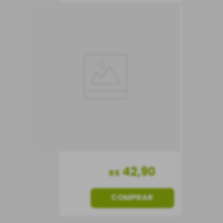
Frisante Lambrusco
Villa Fabrizia Amabile
Branco
Frisante
Itália
42
,
90
R$
COMPRAR