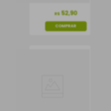
52
,
90
R$
COMPRAR
Espumante Norton
Brut Rosé
Espumante
Argentina
Seco
750 ml