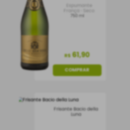
Espumante
França
Seco
750 ml
61
,
90
R$
COMPRAR
Frisante Bacio della
Luna