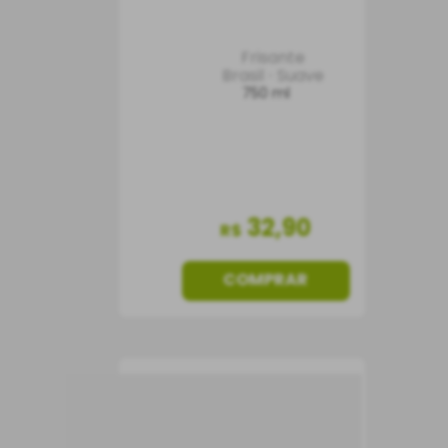
Frisante
Brasil
Suave
750 ml
32
,
90
R$
COMPRAR
Frisante Lambrusco
Villa Fabrizia Amabile