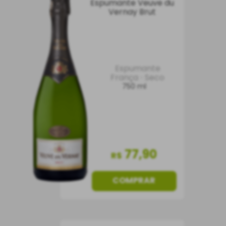
Espumante Veuve du
Vernay Brut
Espumante
França
Seco
750 ml
77
,
90
R$
COMPRAR