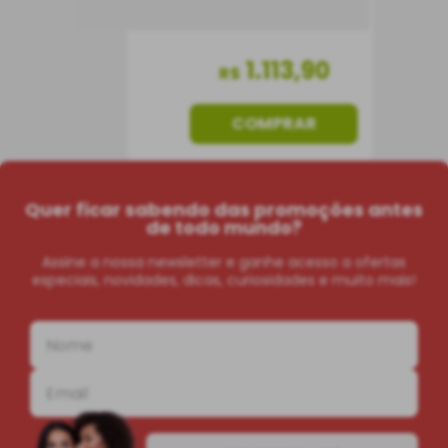
1
.
113
,
90
R$
COMPRAR
Quer ficar sabendo das promoções antes
de todo mundo?
Assine a nossa newsletter e ganhe acesso a ofertas
especiais, novidades, dicas, curiosidades e muito mais!