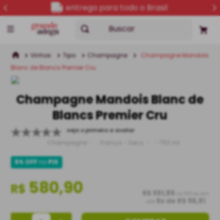
entrega para todo o Brasil
Buscar
Vinhos
Tipo
Champagne
Champagne Mandois
Blanc de Blancs Premier Cru
Champagne Mandois Blanc de
Blancs Premier Cru
seja o primeiro a avaliar
Champagne
França
Seco
750 ml
5% OFF
no
PIX
580,90
R$
R$ 551,86
no PIX ou em
6
x de
R$ 96,81
até