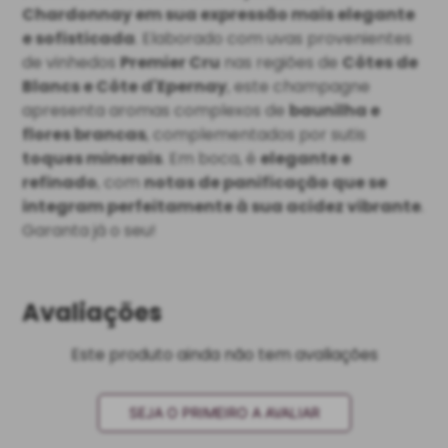
Chardonnay em sua expressão mais elegante
e sofisticada
. Elaborado com uvas provenientes
de vinhedos
Premier Cru
nas regiões de
Côtes de
Blancs e Côte d'Epernay
, este champagne
apresenta aromas complexos de
baunilha e
flores brancas
, complementados por sutis
toques minerais
. Em boca, é
elegante e
refinado
, com
notas de panificação que se
integram perfeitamente à sua acidez vibrante
.
Garanta já o seu!
Avaliações
Este produto ainda não tem avaliações
SEJA O PRIMEIRO A AVALIAR