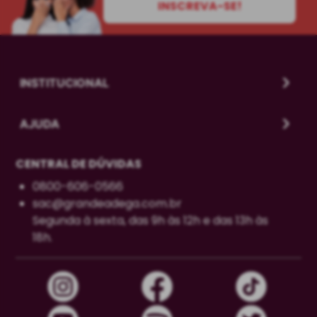
INSCREVA-SE!
INSTITUCIONAL
AJUDA
CENTRAL DE DÚVIDAS
0800-606-0566
sac@grandeadega.com.br
Segunda à sexta, das 9h às 12h e das 13h às
18h.