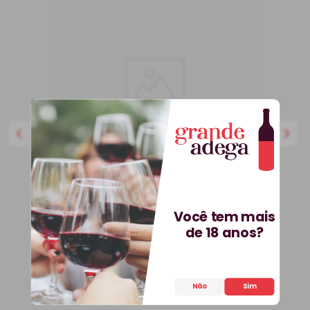
750 ml
BEST-SELLER
Você tem mais
Kit 3 Vinhos Petit Vega e
de 18 anos?
Saca-Rolhas Grátis + E-
book
Kit
Espanha
Não
Sim
R$
536
,
70
25%
OFF