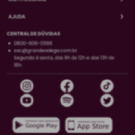
AJUDA
CENTRAL DE DÚVIDAS
0800-606-0566
sac@grandeadega.com.br
Segunda à sexta, das 9h às 12h e das 13h às
18h.