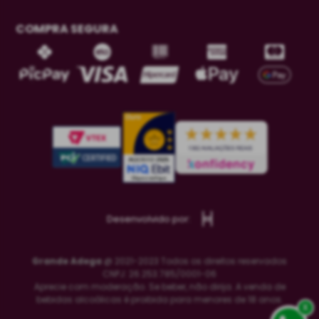
COMPRA SEGURA
Desenvolvido por:
Grande Adega
@ 2021-2023 Todos os direitos reservados
CNPJ: 26.253.785/0001-06
Aprecie com moderação. Se beber, não dirija. A venda de
bebidas alcoólicas é proibida para menores de 18 anos.
x