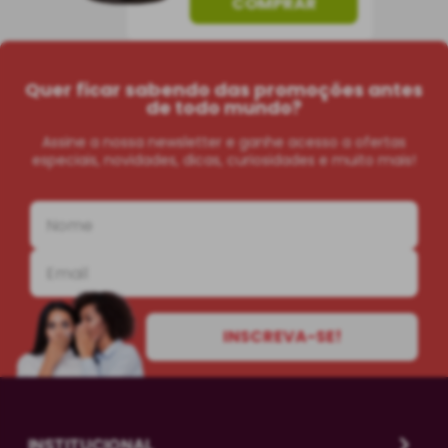
COMPRAR
Quer ficar sabendo das promoções antes
de todo mundo?
Assine a nossa newsletter e ganhe acesso a ofertas
especiais, novidades, dicas, curiosidades e muito mais!
INSCREVA-SE!
INSTITUCIONAL