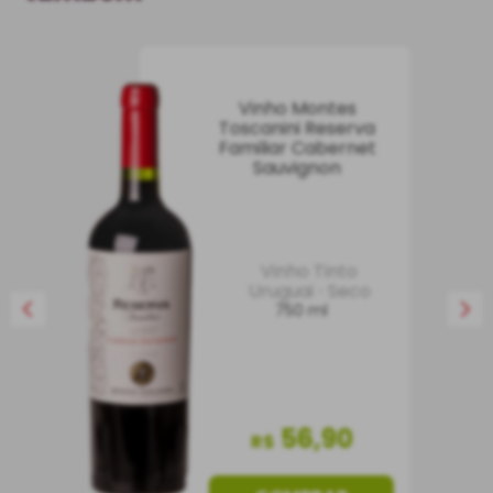
Vinho Montes
Toscanini Reserva
Familiar Cabernet
Sauvignon
Vinho Tinto
Uruguai
Seco
750 ml
56
,
90
R$