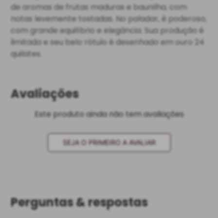
de aromas de frutas maduras e baunilha, com
notas levemente tostadas. No paladar, é poderoso,
com grande equilíbrio e elegância. Sua produção é
limitada e seu belo rótulo é desenhado em ouro 24
quilates.
Avaliações
Este produto ainda não tem avaliações
SEJA O PRIMEIRO A AVALIAR
Perguntas & respostas