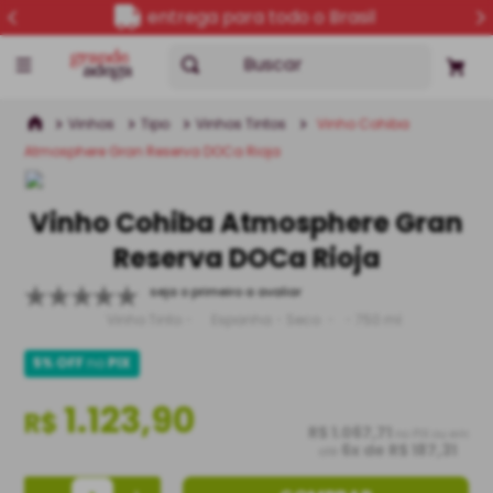
entrega para todo o Brasil
Buscar
Vinhos
Tipo
Vinhos Tintos
Vinho Cohiba
Atmosphere Gran Reserva DOCa Rioja
Vinho Cohiba Atmosphere Gran
Reserva DOCa Rioja
seja o primeiro a avaliar
Vinho Tinto
Espanha
Seco
750 ml
5% OFF
no
PIX
1.123,90
R$
R$ 1.067,71
no PIX ou em
6
x de
R$ 187,31
até