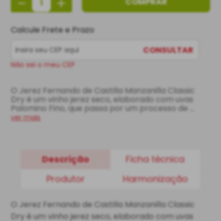
－
＋
COMPRAR
Calcule Frete e Prazo
CONSULTAR
Não sei o meu CEP
O Jerez Fernando de Castilla Manzanilla Classic 
Dry é um vinho jerez seco, elaborado com uvas 
Palomino Fino, que passa por um processo de 
maturação em sistema de solera por três anos em 
ver mais
barricas de carvalho. Esse método confere ao 
vinho uma complexidade aromática e gustativa, 
destacando notas de frutas cítricas e secas, mel, 
amêndoas e flor de camomila. No paladar, é um 
Descrição
Ficha técnica
vinho seco, com alta acidez e teor alcoólico 
equilibrado, que proporciona uma sensação 
Produtor
Harmonização
refrescante e persistente. É um vinho ideal para 
acompanhar culinária tailandesa, aperitivos, frutos 
do mar, peixes grelhados e queijos frescos.
O Jerez Fernando de Castilla Manzanilla Classic
Dry é um vinho jerez seco, elaborado com uvas