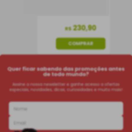
230
,
90
R$
COMPRAR
Quer ficar sabendo das promoções antes
de todo mundo?
Assine a nossa newsletter e ganhe acesso a ofertas
especiais, novidades, dicas, curiosidades e muito mais!