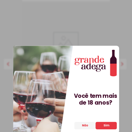
750 ml
Você tem mais
BEST-SELLER
de 18 anos?
Kit 3 Vinhos Petit Vega e
Saca-Rolhas Grátis + E-
book
Kit
Espanha
Não
Sim