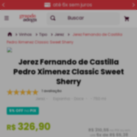
até 6x sem juros
Buscar
Vinhos
Tipo
Jerez
Jerez Fernando de Castilla
Pedro Ximenez Classic Sweet Sherry
Jerez Fernando de Castilla
Pedro Ximenez Classic Sweet
Sherry
1 avaliação
Jerez
Espanha
Doce
750 ml
5% OFF
no
PIX
326,90
R$
R$ 310,55
no PIX ou em
5
x de
R$ 65,38
até