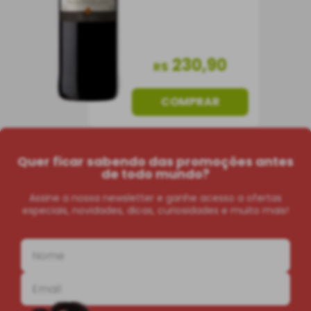
230
,
90
R$
COMPRAR
Quer ficar sabendo das promoções antes
de todo mundo?
Assine a nossa newsletter e ganhe acesso a ofertas
especiais, novidades, dicas, curiosidades e muito mais!