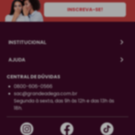
INSCREVA-SE!
INSTITUCIONAL
AJUDA
CENTRAL DE DÚVIDAS
0800-606-0566
sac@grandeadega.com.br
Segunda à sexta, das 9h às 12h e das 13h às
18h.