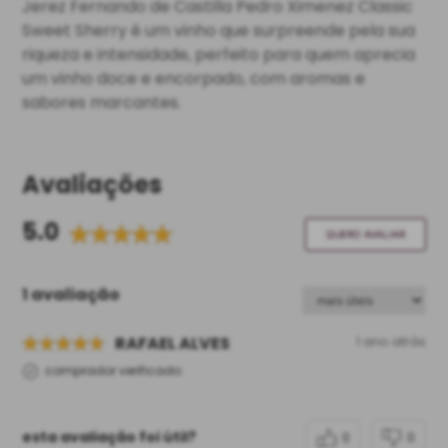
Jerez Fernando de Castilla Pedro Ximenez Classic
Sweet Sherry é um vinho que surpreende pela sua
riqueza e intensidade, perfeito para quem aprecia
um vinho doce e encorpado, com aromas e
sabores marcantes.
Avaliações
5.0
QUERO AVALIAR
1 avaliação
RAFAEL ALVES
1 ano atrás
comprador verificado
esta avaliação foi útil?
0
0